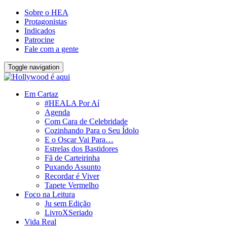
Sobre o HEA
Protagonistas
Indicados
Patrocine
Fale com a gente
Toggle navigation
Em Cartaz
#HEALA Por Aí
Agenda
Com Cara de Celebridade
Cozinhando Para o Seu Ídolo
E o Oscar Vai Para…
Estrelas dos Bastidores
Fã de Carteirinha
Puxando Assunto
Recordar é Viver
Tapete Vermelho
Foco na Leitura
Ju sem Edição
LivroXSeriado
Vida Real