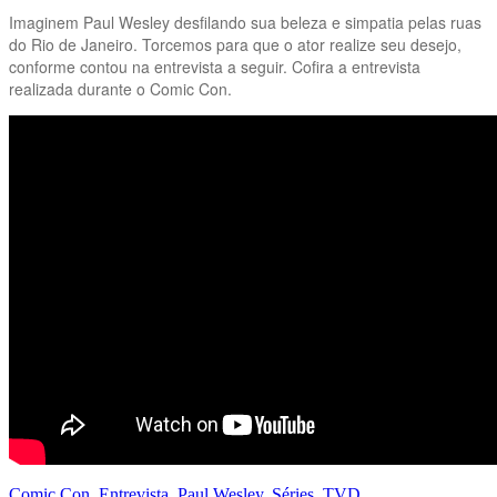
Imaginem Paul Wesley desfilando sua beleza e simpatia pelas ruas
do Rio de Janeiro. Torcemos para que o ator realize seu desejo,
conforme contou na entrevista a seguir. Cofira a entrevista
realizada durante o Comic Con.
Comic Con
,
Entrevista
,
Paul Wesley
,
Séries
,
TVD
.