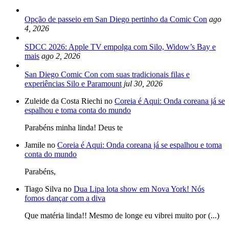
Opção de passeio em San Diego pertinho da Comic Con
ago
4, 2026
SDCC 2026: Apple TV empolga com Silo, Widow’s Bay e
mais
ago 2, 2026
San Diego Comic Con com suas tradicionais filas e
experiências Silo e Paramount
jul 30, 2026
Zuleide da Costa Riechi no
Coreia é Aqui: Onda coreana já se
espalhou e toma conta do mundo
Parabéns minha linda! Deus te
Jamile no
Coreia é Aqui: Onda coreana já se espalhou e toma
conta do mundo
Parabéns,
Tiago Silva no
Dua Lipa lota show em Nova York! Nós
fomos dançar com a diva
Que matéria linda!! Mesmo de longe eu vibrei muito por (...)