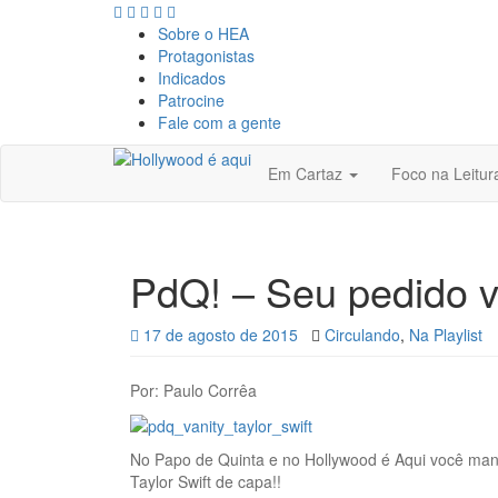
Sobre o HEA
Protagonistas
Indicados
Patrocine
Fale com a gente
Em Cartaz
Foco na Leitu
PdQ! – Seu pedido v
17 de agosto de 2015
Circulando
,
Na Playlist
Por: Paulo Corrêa
No Papo de Quinta e no Hollywood é Aqui você manda
Taylor Swift de capa!!