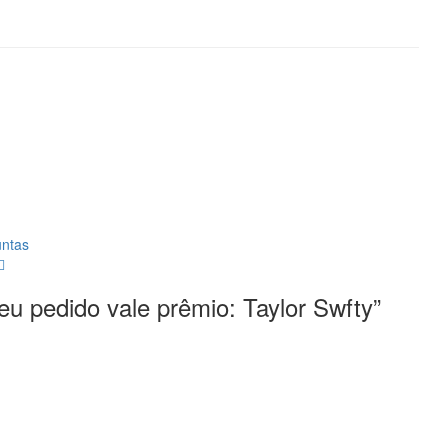
untas
u pedido vale prêmio: Taylor Swfty
”