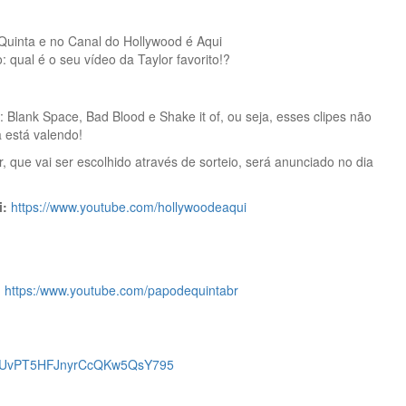
Quinta e no Canal do Hollywood é Aqui
 qual é o seu vídeo da Taylor favorito!?
: Blank Space, Bad Blood e Shake it of, ou seja, esses clipes não
 está valendo!
 que vai ser escolhido através de sorteio, será anunciado no dia
i:
https://www.youtube.com/hollywoodeaqui
:
https:/www.youtube.com/papodequintabr
jV9mUvPT5HFJnyrCcQKw5QsY795