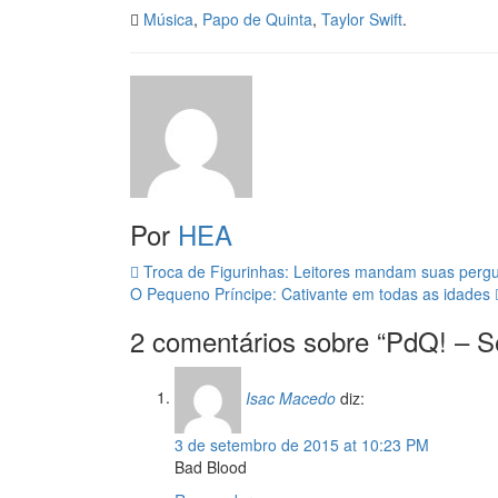
Música
,
Papo de Quinta
,
Taylor Swift
.
Por
HEA
Navegação
Troca de Figurinhas: Leitores mandam suas perg
O Pequeno Príncipe: Cativante em todas as idades
da
2 comentários sobre “
PdQ! – Se
Postagem
Isac Macedo
diz:
3 de setembro de 2015 at 10:23 PM
Bad Blood