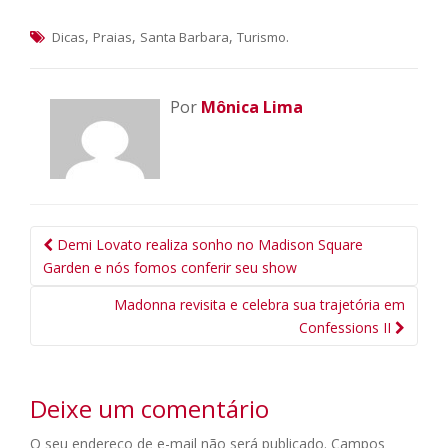
,
,
,
.
Dicas
Praias
Santa Barbara
Turismo
Por
Mônica Lima
Navegação
Demi Lovato realiza sonho no Madison Square
da
Garden e nós fomos conferir seu show
Postagem
Madonna revisita e celebra sua trajetória em
Confessions II
Deixe um comentário
O seu endereço de e-mail não será publicado.
Campos