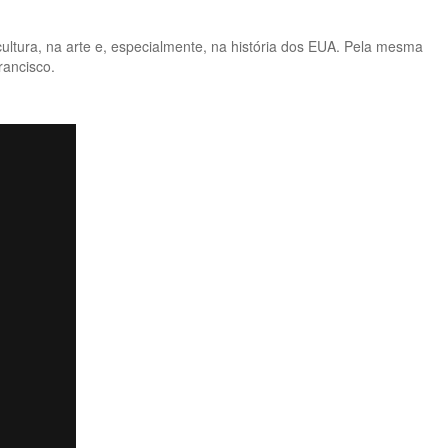
 cultura, na arte e, especialmente, na história dos EUA. Pela mesma
rancisco.