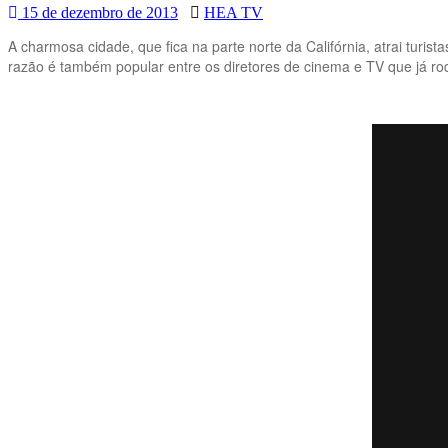
15 de dezembro de 2013
HEA TV
A charmosa cidade, que fica na parte norte da Califórnia, atrai turis
razão é também popular entre os diretores de cinema e TV que já rod