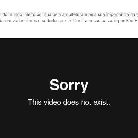
tas do mundo inteiro por sua bela arquitetura e pela sua importância na
aram vários filmes e seriados por lá. Confira nosso passeio por São F