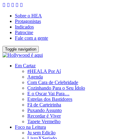
Sobre o HEA
Protagonistas
Indicados
Patrocine
Fale com a gente
Toggle navigation
Em Cartaz
#HEALA Por Aí
Agenda
Com Cara de Celebridade
Cozinhando Para o Seu Ídolo
E o Oscar Vai Para…
Estrelas dos Bastidores
Fã de Carteirinha
Puxando Assunto
Recordar é Viver
Tapete Vermelho
Foco na Leitura
Ju sem Edição
LivroXSeriado