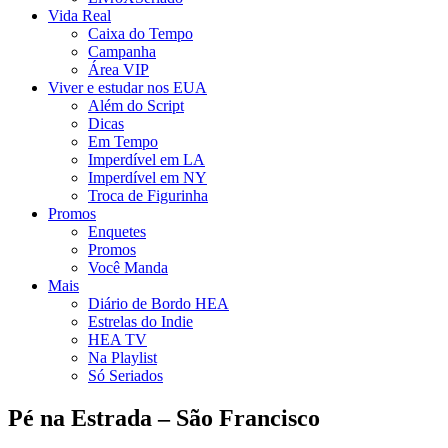
Vida Real
Caixa do Tempo
Campanha
Área VIP
Viver e estudar nos EUA
Além do Script
Dicas
Em Tempo
Imperdível em LA
Imperdível em NY
Troca de Figurinha
Promos
Enquetes
Promos
Você Manda
Mais
Diário de Bordo HEA
Estrelas do Indie
HEA TV
Na Playlist
Só Seriados
Pé na Estrada – São Francisco