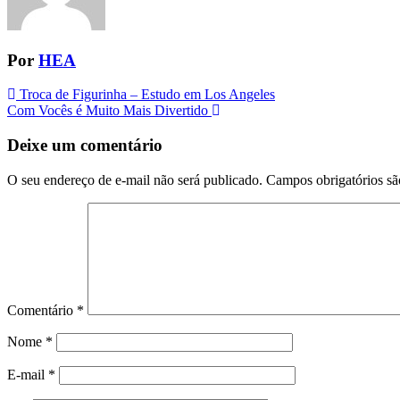
Por
HEA
Navegação
Troca de Figurinha – Estudo em Los Angeles
Com Vocês é Muito Mais Divertido
da
Postagem
Deixe um comentário
O seu endereço de e-mail não será publicado.
Campos obrigatórios s
Comentário
*
Nome
*
E-mail
*