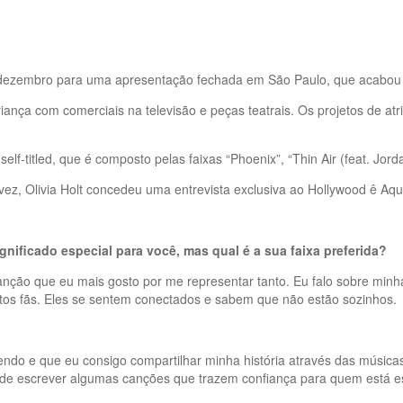
de dezembro para uma apresentação fechada em São Paulo, que acabou 
nça com comerciais na televisão e peças teatrais. Os projetos de atriz
lf-titled, que é composto pelas faixas “Phoenix”, “Thin Air (feat. Jord
a vez, Olivia Holt concedeu uma entrevista exclusiva ao Hollywood ê Aqui
nificado especial para você, mas qual é a sua faixa preferida?
anção que eu mais gosto por me representar tanto. Eu falo sobre minh
itos fãs. Eles se sentem conectados e sabem que não estão sozinhos.
do e que eu consigo compartilhar minha história através das músicas. 
de escrever algumas canções que trazem confiança para quem está e