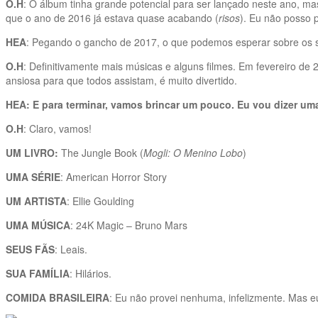
O.H
: O álbum tinha grande potencial para ser lançado neste ano, mas
que o ano de 2016 já estava quase acabando (
risos
). Eu não posso 
HEA
: Pegando o gancho de 2017, o que podemos esperar sobre os 
O.H
: Definitivamente mais músicas e alguns filmes. Em fevereiro de 
ansiosa para que todos assistam, é muito divertido.
HEA: E para terminar, vamos brincar um pouco. Eu vou dizer um
O.H
: Claro, vamos!
UM LIVRO:
The Jungle Book (
Mogli: O Menino Lobo
)
UMA SÉRIE
: American Horror Story
UM ARTISTA
: Ellie Goulding
UMA MÚSICA
: 24K Magic – Bruno Mars
SEUS FÃS
: Leais.
SUA FAMÍLIA
: Hilários.
COMIDA BRASILEIRA
: Eu não provei nenhuma, infelizmente. Mas 