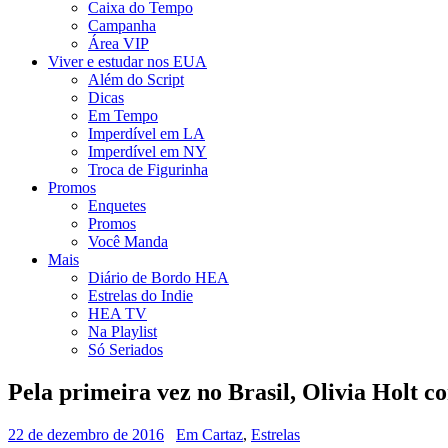
Caixa do Tempo
Campanha
Área VIP
Viver e estudar nos EUA
Além do Script
Dicas
Em Tempo
Imperdível em LA
Imperdível em NY
Troca de Figurinha
Promos
Enquetes
Promos
Você Manda
Mais
Diário de Bordo HEA
Estrelas do Indie
HEA TV
Na Playlist
Só Seriados
Pela primeira vez no Brasil, Olivia Holt c
22 de dezembro de 2016
Em Cartaz
,
Estrelas