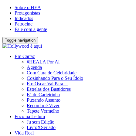
Sobre o HEA
Protagonistas
Indicados
Patrocine
Fale com a gente
Toggle navigation
Em Cartaz
#HEALA Por Aí
Agenda
Com Cara de Celebridade
Cozinhando Para o Seu Ídolo
E o Oscar Vai Para…
Estrelas dos Bastidores
Fã de Carteirinha
Puxando Assunto
Recordar é Viver
Tapete Vermelho
Foco na Leitura
Ju sem Edição
LivroXSeriado
Vida Real