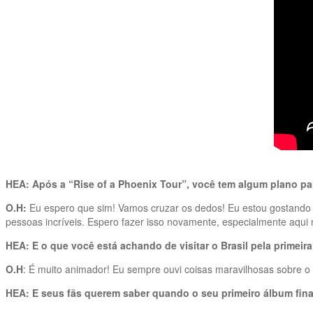
HEA: Após a “Rise of a Phoenix Tour”, você tem algum plano pa
O.H:
Eu espero que sim! Vamos cruzar os dedos! Eu estou gostando mu
pessoas incríveis. Espero fazer isso novamente, especialmente aqui n
HEA: E o que você está achando de visitar o Brasil pela primeir
O.H
: É muito animador! Eu sempre ouvi coisas maravilhosas sobre o Br
HEA: E seus fãs querem saber quando o seu primeiro álbum fin