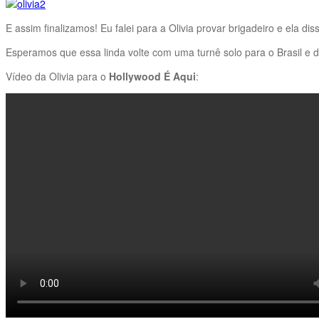
E assim finalizamos! Eu falei para a Olivia provar brigadeiro e ela 
Esperamos que essa linda volte com uma turnê solo para o Brasil e 
Vídeo da Olivia para o
Hollywood É Aqui
: