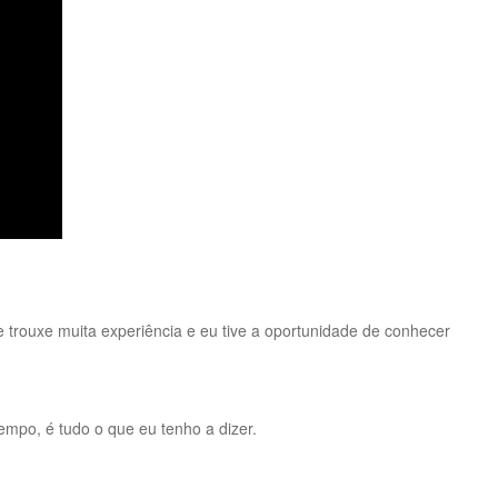
 trouxe muita experiência e eu tive a oportunidade de conhecer
tempo, é tudo o que eu tenho a dizer.