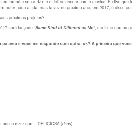
 eu também sou atriz e é difícil balancear com a música. Eu tive que 
prometer nada ainda, mas talvez no próximo ano, em 2017, o disco pod
seus próximos projetos?
2017 será lançado “
Same Kind of Different as Me
“, um filme que eu g
a palavra e você me responde com outra, ok? A primeira que você
eu posso dizer que… DELICIOSA (
risos
).