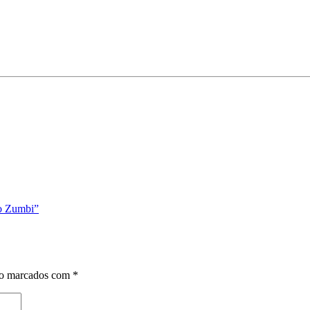
ão Zumbi”
ão marcados com
*