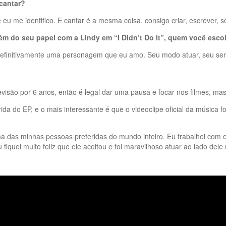
 cantar?
u me identifico. E cantar é a mesma coisa, consigo criar, escrever, 
m do seu papel com a Lindy em “I Didn’t Do It”, quem você esco
definitivamente uma personagem que eu amo. Seu modo atuar, seu s
televisão por 6 anos, então é legal dar uma pausa e focar nos filmes, m
rida do EP, e o mais interessante é que o videoclipe oficial da músic
a das minhas pessoas preferidas do mundo inteiro. Eu trabalhei com 
fiquei muito feliz que ele aceitou e foi maravilhoso atuar ao lado del