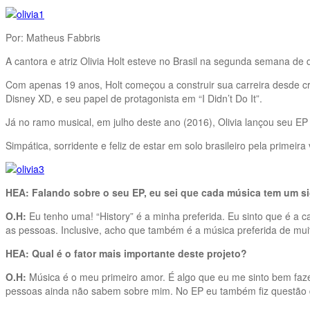
Por: Matheus Fabbris
A cantora e atriz Olivia Holt esteve no Brasil na segunda semana 
Com apenas 19 anos, Holt começou a construir sua carreira desde cria
Disney XD, e seu papel de protagonista em “I Didn’t Do It”.
Já no ramo musical, em julho deste ano (2016), Olivia lançou seu EP se
Simpática, sorridente e feliz de estar em solo brasileiro pela primeir
HEA: Falando sobre o seu EP, eu sei que cada música tem um sig
O.H:
Eu tenho uma! “History” é a minha preferida. Eu sinto que é a c
as pessoas. Inclusive, acho que também é a música preferida de mu
HEA: Qual é o fator mais importante deste projeto?
O.H:
Música é o meu primeiro amor. É algo que eu me sinto bem fazen
pessoas ainda não sabem sobre mim. No EP eu também fiz questão 