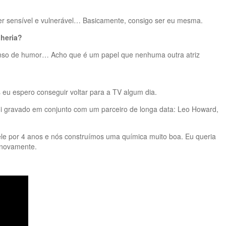
ser sensível e vulnerável… Basicamente, consigo ser eu mesma.
lheria?
enso de humor… Acho que é um papel que nenhuma outra atriz
as eu espero conseguir voltar para a TV algum dia.
a foi gravado em conjunto com um parceiro de longa data: Leo Howard,
ele por 4 anos e nós construímos uma química muito boa. Eu queria
e novamente.