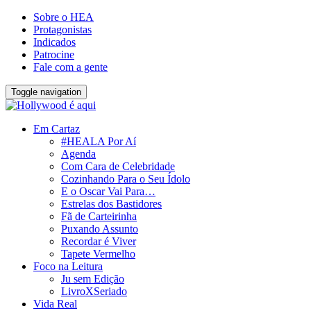
Sobre o HEA
Protagonistas
Indicados
Patrocine
Fale com a gente
Toggle navigation
Em Cartaz
#HEALA Por Aí
Agenda
Com Cara de Celebridade
Cozinhando Para o Seu Ídolo
E o Oscar Vai Para…
Estrelas dos Bastidores
Fã de Carteirinha
Puxando Assunto
Recordar é Viver
Tapete Vermelho
Foco na Leitura
Ju sem Edição
LivroXSeriado
Vida Real