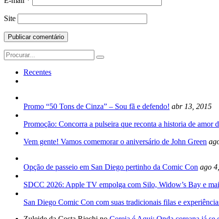
E-mail
*
Site
Search
for:
Recentes
Promo “50 Tons de Cinza” – Sou fã e defendo!
abr 13, 2015
Promoção: Concorra a pulseira que reconta a historia de amor d
Vem gente! Vamos comemorar o aniversário de John Green
ago
Opção de passeio em San Diego pertinho da Comic Con
ago 4
SDCC 2026: Apple TV empolga com Silo, Widow’s Bay e mai
San Diego Comic Con com suas tradicionais filas e experiência
Zuleide da Costa Riechi no
Coreia é Aqui: Onda coreana já se