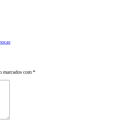
épocas
ão marcados com
*