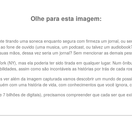
Olhe para esta imagem:
e tirando uma soneca enquanto segura com firmeza um jornal, ou seri
ao fone de ouvido (uma musica, um podcast, ou talvez um audiobook
uas mãos, dessa vez seria um jornal? Sem mencionar as demais pesso
 York (NY), mas ela poderia ter sido tirada em qualquer lugar. Num ôn
lidades, assim como são incontáveis as histórias por trás de cada rost
os ver além da imagem capturada vamos descobrir um mundo de possibi
lguém com uma história de vida, com conhecimentos que você ignora,
7 bilhões de digitais), precisamos compreender que cada ser que exis