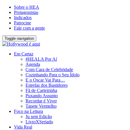
Sobre o HEA
Protagonistas
Indicados
Patrocine
Fale com a gente
Toggle navigation
Em Cartaz
#HEALA Por Aí
Agenda
Com Cara de Celebridade
Cozinhando Para o Seu Ídolo
E o Oscar Vai Para…
Estrelas dos Bastidores
Fã de Carteirinha
Puxando Assunto
Recordar é Viver
Tapete Vermelho
Foco na Leitura
Ju sem Edição
LivroXSeriado
Vida Real