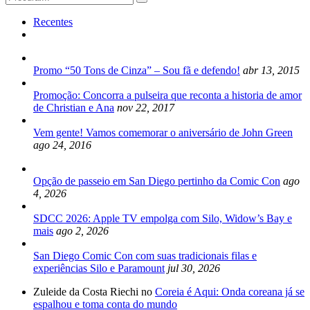
for:
Recentes
Promo “50 Tons de Cinza” – Sou fã e defendo!
abr 13, 2015
Promoção: Concorra a pulseira que reconta a historia de amor
de Christian e Ana
nov 22, 2017
Vem gente! Vamos comemorar o aniversário de John Green
ago 24, 2016
Opção de passeio em San Diego pertinho da Comic Con
ago
4, 2026
SDCC 2026: Apple TV empolga com Silo, Widow’s Bay e
mais
ago 2, 2026
San Diego Comic Con com suas tradicionais filas e
experiências Silo e Paramount
jul 30, 2026
Zuleide da Costa Riechi no
Coreia é Aqui: Onda coreana já se
espalhou e toma conta do mundo