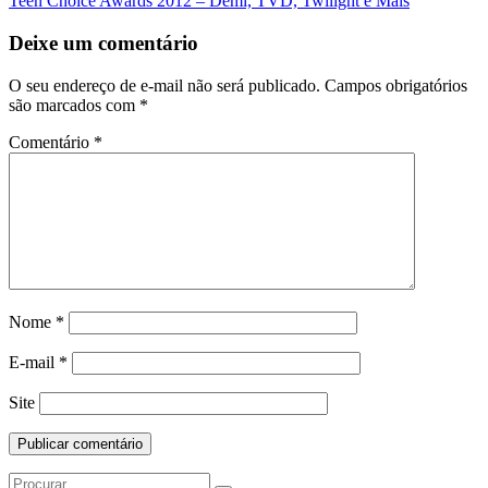
Teen Choice Awards 2012 – Demi, TVD, Twilight e Mais
da
Postagem
Deixe um comentário
O seu endereço de e-mail não será publicado.
Campos obrigatórios
são marcados com
*
Comentário
*
Nome
*
E-mail
*
Site
Search