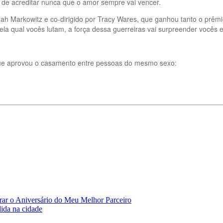
 de acreditar nunca que o amor sempre vai vencer.
Jonah Markowitz e co-dirigido por Tracy Wares, que ganhou tanto o prê
 pela qual vocês lutam, a força dessa guerreiras vai surpreender você
que aprovou o casamento entre pessoas do mesmo sexo:
r o Aniversário do Meu Melhor Parceiro
ida na cidade