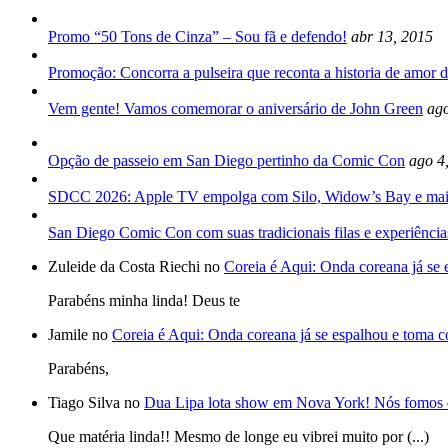
Promo “50 Tons de Cinza” – Sou fã e defendo!
abr 13, 2015
Promoção: Concorra a pulseira que reconta a historia de amor d
Vem gente! Vamos comemorar o aniversário de John Green
ago
Opção de passeio em San Diego pertinho da Comic Con
ago 4
SDCC 2026: Apple TV empolga com Silo, Widow’s Bay e mai
San Diego Comic Con com suas tradicionais filas e experiência
Zuleide da Costa Riechi no
Coreia é Aqui: Onda coreana já se
Parabéns minha linda! Deus te
Jamile no
Coreia é Aqui: Onda coreana já se espalhou e toma 
Parabéns,
Tiago Silva no
Dua Lipa lota show em Nova York! Nós fomos 
Que matéria linda!! Mesmo de longe eu vibrei muito por (...)