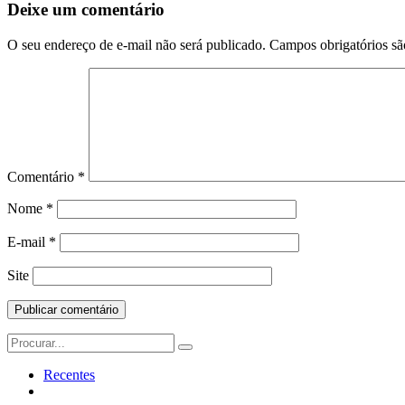
Postagem
Deixe um comentário
O seu endereço de e-mail não será publicado.
Campos obrigatórios s
Comentário
*
Nome
*
E-mail
*
Site
Search
for:
Recentes