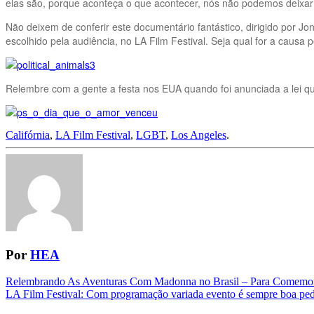
elas são, porque aconteça o que acontecer, nós não podemos deixar
Não deixem de conferir este documentário fantástico, dirigido por 
escolhido pela audiência, no LA Film Festival. Seja qual for a causa
Relembre com a gente a festa nos EUA quando foi anunciada a lei 
Califórnia
,
LA Film Festival
,
LGBT
,
Los Angeles
.
Por
HEA
Navegação
Relembrando As Aventuras Com Madonna no Brasil – Para Comemora
LA Film Festival: Com programação variada evento é sempre boa ped
da