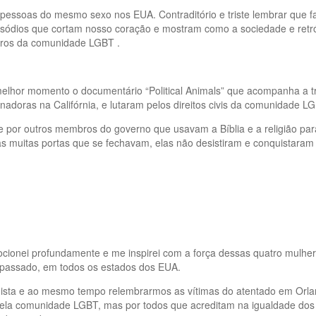
re pessoas do mesmo sexo nos EUA. Contraditório e triste lembrar qu
ódios que cortam nosso coração e mostram como a sociedade e retróg
mbros da comunidade LGBT .
melhor momento o documentário “Political Animals” que acompanha a tr
enadoras na Califórnia, e lutaram pelos direitos civis da comunidade L
 por outros membros do governo que usavam a Bíblia e a religião par
 muitas portas que se fechavam, elas não desistiram e conquistaram 
mocionei profundamente e me inspirei com a força dessas quatro mulhe
passado, em todos os estados dos EUA.
uista e ao mesmo tempo relembrarmos as vítimas do atentado em Orla
ela comunidade LGBT, mas por todos que acreditam na igualdade dos 