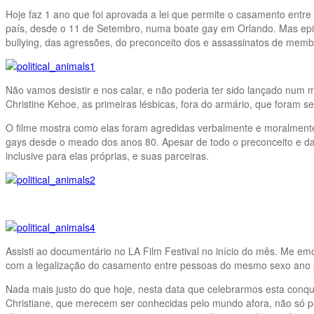
Hoje faz 1 ano que foi aprovada a lei que permite o casamento ent
país, desde o 11 de Setembro, numa boate gay em Orlando. Mas epis
bullying, das agressões, do preconceito dos e assassinatos de me
Não vamos desistir e nos calar, e não poderia ter sido lançado num 
Christine Kehoe, as primeiras lésbicas, fora do armário, que foram s
O filme mostra como elas foram agredidas verbalmente e moralmente
gays desde o meado dos anos 80. Apesar de todo o preconceito e das
inclusive para elas próprias, e suas parceiras.
Assisti ao documentário no LA Film Festival no início do mês. Me e
com a legalização do casamento entre pessoas do mesmo sexo ano 
Nada mais justo do que hoje, nesta data que celebrarmos esta conq
Christiane, que merecem ser conhecidas pelo mundo afora, não só p