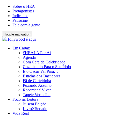
Sobre o HEA
Protagonistas
Indicados
Patrocine
Fale com a gente
Toggle navigation
Em Cartaz
#HEALA Por Aí
Agenda
Com Cara de Celebridade
Cozinhando Para o Seu Ídolo
E o Oscar Vai Para…
Estrelas dos Bastidores
Fã de Carteirinha
Puxando Assunto
Recordar é Viver
Tapete Vermelho
Foco na Leitura
Ju sem Edição
LivroXSeriado
Vida Real