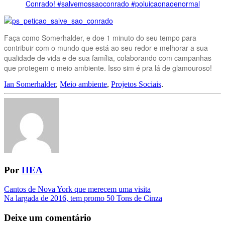
Conrado! #salvemossaoconrado #poluicaonaoenormal
Faça como Somerhalder, e doe 1 minuto do seu tempo para
contribuir com o mundo que está ao seu redor e melhorar a sua
qualidade de vida e de sua família, colaborando com campanhas
que protegem o meio ambiente. Isso sim é pra lá de glamouroso!
Ian Somerhalder
,
Meio ambiente
,
Projetos Sociais
.
Por
HEA
Navegação
Cantos de Nova York que merecem uma visita
Na largada de 2016, tem promo 50 Tons de Cinza
da
Postagem
Deixe um comentário