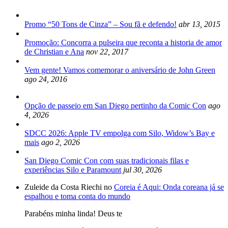
Promo “50 Tons de Cinza” – Sou fã e defendo!
abr 13, 2015
Promoção: Concorra a pulseira que reconta a historia de amor
de Christian e Ana
nov 22, 2017
Vem gente! Vamos comemorar o aniversário de John Green
ago 24, 2016
Opção de passeio em San Diego pertinho da Comic Con
ago
4, 2026
SDCC 2026: Apple TV empolga com Silo, Widow’s Bay e
mais
ago 2, 2026
San Diego Comic Con com suas tradicionais filas e
experiências Silo e Paramount
jul 30, 2026
Zuleide da Costa Riechi no
Coreia é Aqui: Onda coreana já se
espalhou e toma conta do mundo
Parabéns minha linda! Deus te