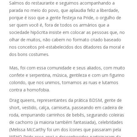
Saímos do restaurante e seguimos acompanhando a
parada no meio do povo, que aplaudia feliz a liberdade,
porque é isso que a gente festeja na Pride, o orgulho de
ser quem você é, fora de todos os armários que a
sociedade hipócrita insiste em colocar as pessoas que, no
olhar de muitos, não cabem no formato criado baseado
nos conceitos pré-estabelecidos dos ditadores da moral e
dos bons costumes.
Mas, foi com essa comunidade e seus aliados, com muito
confete e serpentina, música, gentileza e com um figurino
colorido, que nos unimos, tomamos as ruas e lutamos
contra a homofobia.
Drag queens, representantes da prática BDSM, gente de
short, vestido, calça, camiseta, passeando em cadeira de
roda, empurrando carrinhos de bebês, segurando coleiras
de cachorro (a maioria também fantasiada), celebridades
(Melissa McCarthy foi um dos ícones que passaram pela
WEHO Pride esse ano) e desconhecidos participaram da