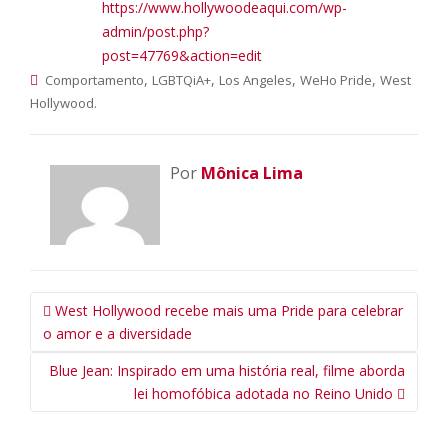
https://www.hollywoodeaqui.com/wp-
admin/post.php?
post=47769&action=edit
,
,
,
,
Comportamento
LGBTQiA+
Los Angeles
WeHo Pride
West
.
Hollywood
Por
Mônica Lima
Navegação
West Hollywood recebe mais uma Pride para celebrar
da
o amor e a diversidade
Postagem
Blue Jean: Inspirado em uma história real, filme aborda
lei homofóbica adotada no Reino Unido