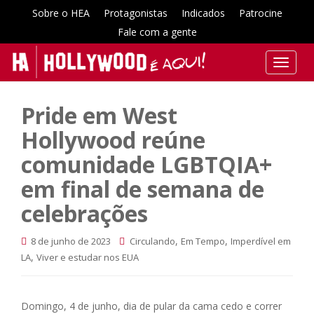
Sobre o HEA
Protagonistas
Indicados
Patrocine
Fale com a gente
T
o
g
Pride em West
g
l
Hollywood reúne
e
comunidade LGBTQIA+
n
a
em final de semana de
v
celebrações
i
g
,
,
8 de junho de 2023
Circulando
Em Tempo
Imperdível em
a
,
LA
Viver e estudar nos EUA
t
i
o
Domingo, 4 de junho, dia de pular da cama cedo e correr
n