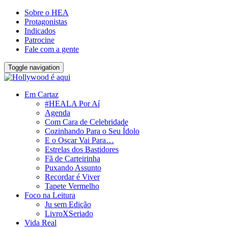
Sobre o HEA
Protagonistas
Indicados
Patrocine
Fale com a gente
Toggle navigation
Em Cartaz
#HEALA Por Aí
Agenda
Com Cara de Celebridade
Cozinhando Para o Seu Ídolo
E o Oscar Vai Para…
Estrelas dos Bastidores
Fã de Carteirinha
Puxando Assunto
Recordar é Viver
Tapete Vermelho
Foco na Leitura
Ju sem Edição
LivroXSeriado
Vida Real