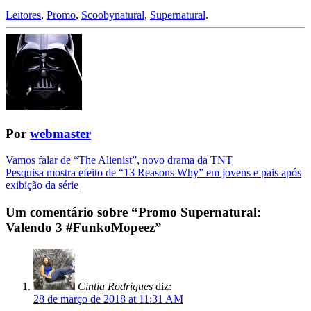
Leitores
,
Promo
,
Scoobynatural
,
Supernatural
.
Por
webmaster
Navegação
Vamos falar de “The Alienist”, novo drama da TNT
Pesquisa mostra efeito de “13 Reasons Why” em jovens e pais após
da
exibição da série
Postagem
Um comentário sobre “
Promo Supernatural:
Valendo 3 #FunkoMopeez
”
Cintia Rodrigues
diz:
28 de março de 2018 at 11:31 AM