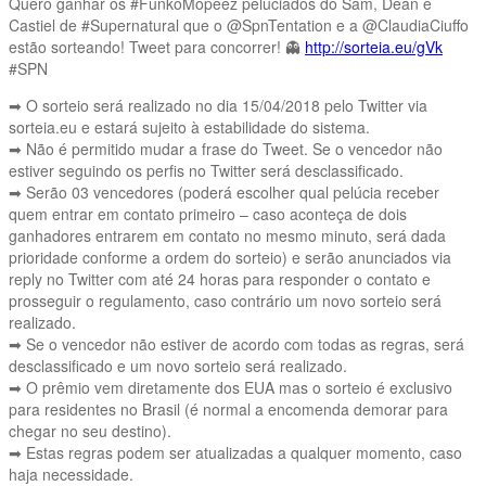
Quero ganhar os #FunkoMopeez peluciados do Sam, Dean e
Castiel de #Supernatural que o @SpnTentation e a @ClaudiaCiuffo
estão sorteando! Tweet para concorrer! 👻
http://sorteia.eu/gVk
#SPN
➡ O sorteio será realizado no dia 15/04/2018 pelo Twitter via
sorteia.eu e estará sujeito à estabilidade do sistema.
➡ Não é permitido mudar a frase do Tweet. Se o vencedor não
estiver seguindo os perfis no Twitter será desclassificado.
➡ Serão 03 vencedores (poderá escolher qual pelúcia receber
quem entrar em contato primeiro – caso aconteça de dois
ganhadores entrarem em contato no mesmo minuto, será dada
prioridade conforme a ordem do sorteio) e serão anunciados via
reply no Twitter com até 24 horas para responder o contato e
prosseguir o regulamento, caso contrário um novo sorteio será
realizado.
➡ Se o vencedor não estiver de acordo com todas as regras, será
desclassificado e um novo sorteio será realizado.
➡ O prêmio vem diretamente dos EUA mas o sorteio é exclusivo
para residentes no Brasil (é normal a encomenda demorar para
chegar no seu destino).
➡ Estas regras podem ser atualizadas a qualquer momento, caso
haja necessidade.