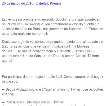
26 de março de 2018
Estrelas
,
Promos
Estivemos na première do episódio Scoobynatural que aconteceu
no PaleyFest (Hollywood) e, pra comemorar a vibe do evento e o
sucesso da série no Brasil, nos juntamos ao Supernatural Tentation
para fazer mais um hunter feliz!
Desta vez a gente vai sortear algo que a maioria aqui ainda não viu
(são raras as lojas que vendem): Funkos da linha Mopeez –
pelúcia. E se não tá achando bom o suficiente… serão TRÊS
bonequinhos! Um do Sam, um do Dean e um do Castiel. Tá bom
agora?
Pra participar da promoção é muito fácil. Como sempre, é só seguir
os passos:
➡ Seguir @claudiaciuffo e @SpnTentation no Twitter (use os botões
abaixo):
➡ Postar a seguinte frase em seu Twitter: