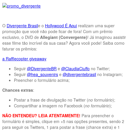
O
Divergente Brasil
e o
Hollywood É Aqui
realizam uma super
promoção que você não pode ficar de fora! Com um prêmio
exclusivo, o DVD de
Allegiant (Convergente)
! Já imaginou assistir
esse filme tão incrível da sua casa? Agora você pode! Saiba como
faturar os prêmios:
a Rafflecopter giveaway
Seguir
@DivergenteBR
e
@ClaudiaCiuffo
no Twitter;
Seguir
@hea_souvenirs
e
@divergentebrasil
no Instagram;
Preencher o formulário acima;
Chances extras
:
Postar a frase de divulgação no Twitter (
no formulário
);
Compartilhar a imagem no Facebook (
no formulário
);
NÃO ENTENDEU? LEIA ATENTAMENTE!
Para preencher o
formulário é simples, clique em +5 nas opções presentes, sendo 2
para seguir os Twitters, 1 para postar a frase (chance extra) e 1