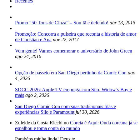
Recentes
Promo “50 Tons de Cinza” – Sou fã e defendo!
abr 13, 2015
Promoção: Concorra a pulseira que reconta a historia de amor
de Christian e Ana
nov 22, 2017
Vem gente! Vamos comemorar o aniversário de John Green
ago 24, 2016
Opção de passeio em San Diego pertinho da Comic Con
ago
4, 2026
SDCC 2026: Apple TV empolga com Silo, Widow’s Bay e
mais
ago 2, 2026
San Diego Comic Con com suas tradicionais filas e
experiências Silo e Paramount
jul 30, 2026
Zuleide da Costa Riechi no
Coreia é Aqui: Onda coreana já se
espalhou e toma conta do mundo
Parabéns minha linda! Deus te