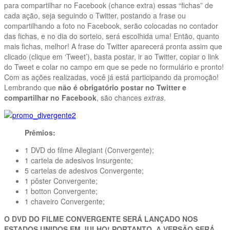
para compartilhar no Facebook (chance extra) essas “fichas” de
cada ação, seja seguindo o Twitter, postando a frase ou
compartilhando a foto no Facebook, serão colocadas no contador
das fichas, e no dia do sorteio, será escolhida uma! Então, quanto
mais fichas, melhor! A frase do Twitter aparecerá pronta assim que
clicado (clique em ‘Tweet’), basta postar, ir ao Twitter, copiar o link
do Tweet e colar no campo em que se pede no formulário e pronto!
Com as ações realizadas, você já está participando da promoção!
Lembrando que
não é obrigatório postar no Twitter
e
compartilhar no Facebook
, são chances
extras
.
Prêmios:
1 DVD do filme Allegiant (Convergente);
1 cartela de adesivos Insurgente;
5 cartelas de adesivos Convergente;
1 pôster Convergente;
1 botton Convergente;
1 chaveiro Convergente;
O DVD DO FILME CONVERGENTE SERÁ LANÇADO NOS
ESTADOS UNIDOS EM JULHO! PORTANTO, A VERSÃO SERÁ