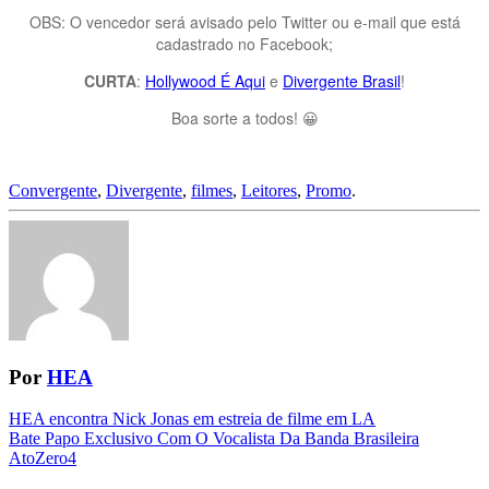
OBS: O vencedor será avisado pelo Twitter ou e-mail que está
cadastrado no Facebook;
CURTA
:
Hollywood É Aqui
e
Divergente Brasil
!
Boa sorte a todos! 😀
Convergente
,
Divergente
,
filmes
,
Leitores
,
Promo
.
Por
HEA
Navegação
HEA encontra Nick Jonas em estreia de filme em LA
Bate Papo Exclusivo Com O Vocalista Da Banda Brasileira
da
AtoZero4
Postagem