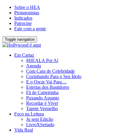
Sobre o HEA
Protagonistas
Indicados
Patrocine
Fale com a gente
Toggle navigation
Em Cartaz
#HEALA Por Aí
Agenda
Com Cara de Celebridade
Cozinhando Para o Seu Ídolo
E o Oscar Vai Para…
Estrelas dos Bastidores
Fã de Carteirinha
Puxando Assunto
Recordar é Viver
Tapete Vermelho
Foco na Leitura
Ju sem Edição
LivroXSeriado
Vida Real