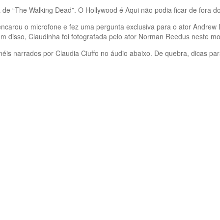
 de “The Walking Dead”. O Hollywood é Aqui não podia ficar de fora do
es, encarou o microfone e fez uma pergunta exclusiva para o ator Andre
ém disso, Claudinha foi fotografada pelo ator Norman Reedus neste m
éis narrados por Claudia Ciuffo no áudio abaixo. De quebra, dicas par