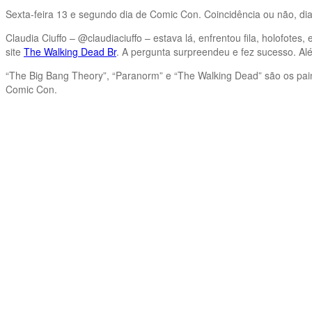
Sexta-feira 13 e segundo dia de Comic Con. Coincidência ou não, dia
Claudia Ciuffo – @claudiaciuffo – estava lá, enfrentou fila, holofot
site
The Walking Dead Br
. A pergunta surpreendeu e fez sucesso. Al
“The Big Bang Theory”, “Paranorm” e “The Walking Dead” são os pain
Comic Con.