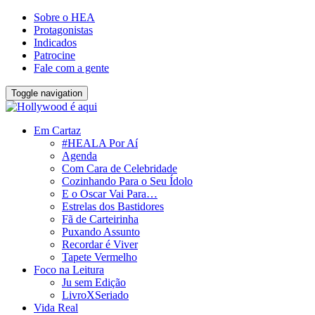
Sobre o HEA
Protagonistas
Indicados
Patrocine
Fale com a gente
Toggle navigation
Em Cartaz
#HEALA Por Aí
Agenda
Com Cara de Celebridade
Cozinhando Para o Seu Ídolo
E o Oscar Vai Para…
Estrelas dos Bastidores
Fã de Carteirinha
Puxando Assunto
Recordar é Viver
Tapete Vermelho
Foco na Leitura
Ju sem Edição
LivroXSeriado
Vida Real