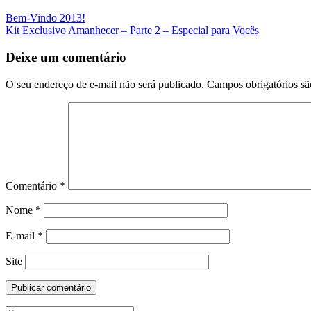
Navegação
Bem-Vindo 2013!
Kit Exclusivo Amanhecer – Parte 2 – Especial para Vocês
da
Postagem
Deixe um comentário
O seu endereço de e-mail não será publicado.
Campos obrigatórios s
Comentário
*
Nome
*
E-mail
*
Site