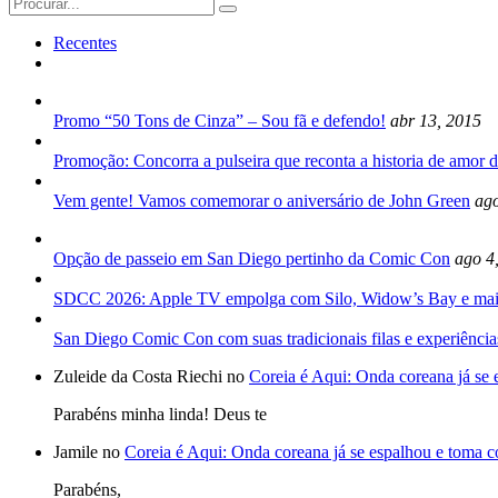
Search
for:
Recentes
Promo “50 Tons de Cinza” – Sou fã e defendo!
abr 13, 2015
Promoção: Concorra a pulseira que reconta a historia de amor d
Vem gente! Vamos comemorar o aniversário de John Green
ago
Opção de passeio em San Diego pertinho da Comic Con
ago 4
SDCC 2026: Apple TV empolga com Silo, Widow’s Bay e mai
San Diego Comic Con com suas tradicionais filas e experiência
Zuleide da Costa Riechi no
Coreia é Aqui: Onda coreana já se
Parabéns minha linda! Deus te
Jamile no
Coreia é Aqui: Onda coreana já se espalhou e toma 
Parabéns,