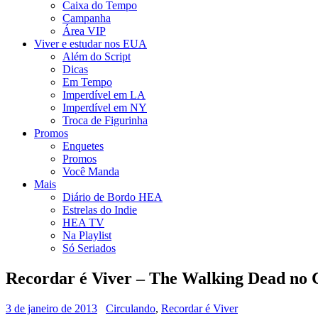
Caixa do Tempo
Campanha
Área VIP
Viver e estudar nos EUA
Além do Script
Dicas
Em Tempo
Imperdível em LA
Imperdível em NY
Troca de Figurinha
Promos
Enquetes
Promos
Você Manda
Mais
Diário de Bordo HEA
Estrelas do Indie
HEA TV
Na Playlist
Só Seriados
Recordar é Viver – The Walking Dead no
3 de janeiro de 2013
Circulando
,
Recordar é Viver