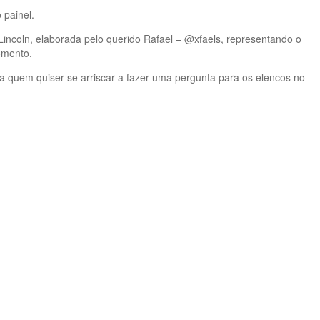
 painel.
w Lincoln, elaborada pelo querido Rafael – @xfaels, representando o
omento.
a quem quiser se arriscar a fazer uma pergunta para os elencos no