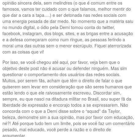
opinião sincera dela, sem melindres (o que é comum entre os
famosos, vamos ter cuidado com o que falamos, melhor mentir do
que dar a cara a tapa….) e ser detonada nas redes sociais com
uma energia pesada de dar medo. No momento que a matéria saiu
no mundo digital, o ódio pela Demi tomou conta do twitter,
facebook, instagram, dos blogs, sites, e as brigas entre a acusação
e a defesa começaram como num ringue, as pessoas ferindo a
moral uma das outras sem o menor escrúpulo. Fiquei aterrorizada
com as coisas que vi!
Por isso, se você chegou até aqui, por favor, veja bem que o
objetivo deste post não é acusar ou defender ninguém. Mas sim
questionar o comportamento dos usuários das redes sociais.
Muitos, por serem fãs, acham que têm o direito de falar o que
quiserem sem levar em consideração que são seres humanos que
estão lendo o que ele raivosamente escreveu. Discordar sim,
sempre, eu que nasci na ditadura militar no Brasil, sou super fã da
liberdade de expressão e encorajo todos a se expressarem. Não
concorda com o que a Demi disse sobre o “squad” da Taylor,
beleza, demonstre sim a sua opinião, mas por favor com educação,
né?! Até porque tudo tem um limite, pois se você faz um comentário
pesado, mal educado, você perde a razão e o direito de
argumentar.