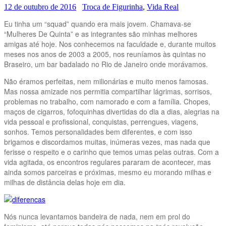
12 de outubro de 2016
Troca de Figurinha
,
Vida Real
Eu tinha um “squad” quando era mais jovem. Chamava-se
“Mulheres De Quinta” e as integrantes são minhas melhores
amigas até hoje. Nos conhecemos na faculdade e, durante muitos
meses nos anos de 2003 a 2005, nos reuníamos às quintas no
Braseiro, um bar badalado no Rio de Janeiro onde morávamos.
Não éramos perfeitas, nem milionárias e muito menos famosas.
Mas nossa amizade nos permitia compartilhar lágrimas, sorrisos,
problemas no trabalho, com namorado e com a família. Chopes,
maços de cigarros, fofoquinhas divertidas do dia a dias, alegrias na
vida pessoal e profissional, conquistas, perrengues, viagens,
sonhos. Temos personalidades bem diferentes, e com isso
brigamos e discordamos muitas, inúmeras vezes, mas nada que
ferisse o respeito e o carinho que temos umas pelas outras. Com a
vida agitada, os encontros regulares pararam de acontecer, mas
ainda somos parceiras e próximas, mesmo eu morando milhas e
milhas de distância delas hoje em dia.
Nós nunca levantamos bandeira de nada, nem em prol do