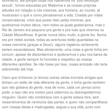
feminismo, até porque todas nós nascemos na “pós revolução
sexual”, fomos educadas por Madonna e as nossas próprias
atitudes em relação a nós mesmas, aos homens, ao mundo, já
mostravam o quê e como pensávamos a vida. Criadas por mães
conservadoras, creio que posso falar pelas meninas, que
quebramos muitos tabus, nem todos os quais gostaríamos, mas o
Rio de Janeiro era pequeno pra gente e pra tudo que vivemos na
Cidade Maravilhosa. A gente nunca falou muito, a gente fez. Numa
era pré redes sociais, todas as aventuras estão guardadas na
nossa memória (graças a Deus!), alguns registros certamente
seriam escandalosos. Mas obviamente, uma coisa a gente tinha em
comum, apesar de discordarmos e quebrarmos o pau nos bares da
cidade, a gente sempre foi honesta e respeitou as nossas
diferentes opiniões. Se não fosse por isso, nossa amizade não teria
sobrevivido até hoje.
Claro que tínhamos (e temos) outras várias incríveis amigas que
tinham um estilo de vida diferente da gente, e tinha gente também
que não gostava da gente, mas de novo, cada um pensa como
pode, e isso não era motivo para odiarmos ou desrespeitarmos
ninguém. Quem não combinava com a gente estava fora, sem
ressentimentos de nenhuma das partes, e quem não compartilhava
com nossas ideias e madrugadas, seguia a sua vida, junto com