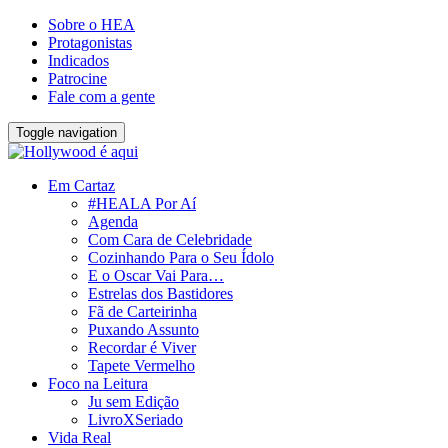
Sobre o HEA
Protagonistas
Indicados
Patrocine
Fale com a gente
Toggle navigation
Em Cartaz
#HEALA Por Aí
Agenda
Com Cara de Celebridade
Cozinhando Para o Seu Ídolo
E o Oscar Vai Para…
Estrelas dos Bastidores
Fã de Carteirinha
Puxando Assunto
Recordar é Viver
Tapete Vermelho
Foco na Leitura
Ju sem Edição
LivroXSeriado
Vida Real