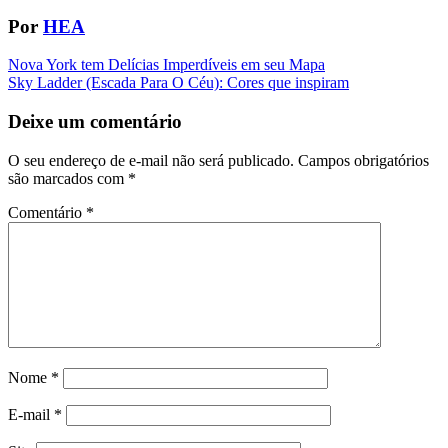
Por
HEA
Navegação
Nova York tem Delícias Imperdíveis em seu Mapa
Sky Ladder (Escada Para O Céu): Cores que inspiram
da
Postagem
Deixe um comentário
O seu endereço de e-mail não será publicado.
Campos obrigatórios
são marcados com
*
Comentário
*
Nome
*
E-mail
*