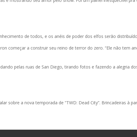
das e mostrando seu amor pelo show. Foi um painel inesquecível pra 
hecimento de todos, e os anéis de poder dos elfos serão distribuído
 começar a construir seu reino de terror do zero. “Ele não tem ané
ndo pelas ruas de San Diego, tirando fotos e fazendo a alegria dos
 falar sobre a nova temporada de “TWD: Dead City”. Brincadeiras à