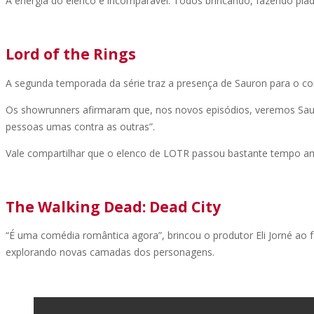
A energia do elenco é incomparável. Todos brincando, fazendo pia
Lord of the Rings
A segunda temporada da série traz a presença de Sauron para o con
Os showrunners afirmaram que, nos novos episódios, veremos Sauron
pessoas umas contra as outras”.
Vale compartilhar que o elenco de LOTR passou bastante tempo anda
The Walking Dead: Dead City
“É uma comédia romântica agora”, brincou o produtor Eli Jorné ao
explorando novas camadas dos personagens.