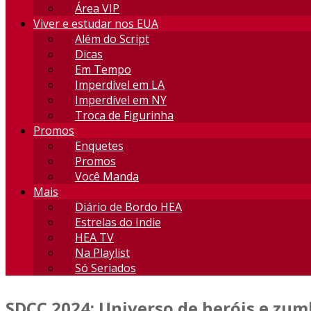
Área VIP
Viver e estudar nos EUA
Além do Script
Dicas
Em Tempo
Imperdível em LA
Imperdível em NY
Troca de Figurinha
Promos
Enquetes
Promos
Você Manda
Mais
Diário de Bordo HEA
Estrelas do Indie
HEA TV
Na Playlist
Só Seriados
SDCC 2024: Universo de heróis e zum