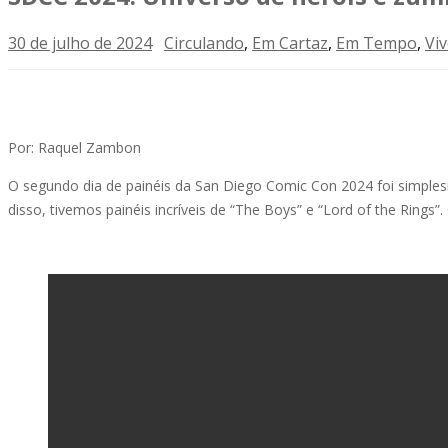
30 de julho de 2024
Circulando
,
Em Cartaz
,
Em Tempo
,
Vi
Por: Raquel Zambon
O segundo dia de painéis da San Diego Comic Con 2024 foi simplesm
disso, tivemos painéis incríveis de “The Boys” e “Lord of the Rings”. 