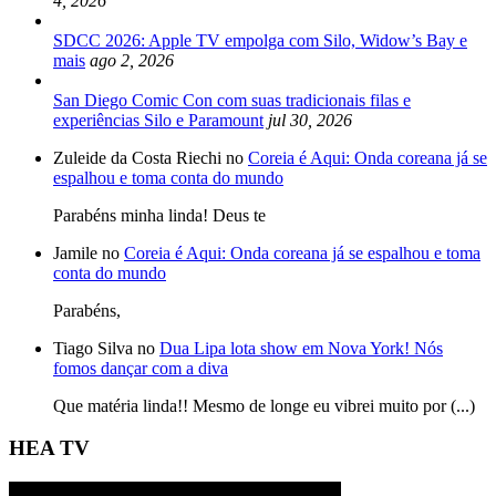
4, 2026
SDCC 2026: Apple TV empolga com Silo, Widow’s Bay e
mais
ago 2, 2026
San Diego Comic Con com suas tradicionais filas e
experiências Silo e Paramount
jul 30, 2026
Zuleide da Costa Riechi no
Coreia é Aqui: Onda coreana já se
espalhou e toma conta do mundo
Parabéns minha linda! Deus te
Jamile no
Coreia é Aqui: Onda coreana já se espalhou e toma
conta do mundo
Parabéns,
Tiago Silva no
Dua Lipa lota show em Nova York! Nós
fomos dançar com a diva
Que matéria linda!! Mesmo de longe eu vibrei muito por (...)
HEA TV