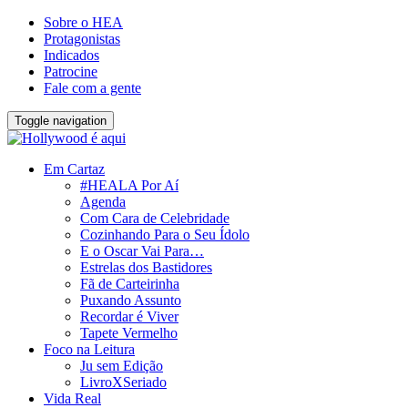
Sobre o HEA
Protagonistas
Indicados
Patrocine
Fale com a gente
Toggle navigation
Em Cartaz
#HEALA Por Aí
Agenda
Com Cara de Celebridade
Cozinhando Para o Seu Ídolo
E o Oscar Vai Para…
Estrelas dos Bastidores
Fã de Carteirinha
Puxando Assunto
Recordar é Viver
Tapete Vermelho
Foco na Leitura
Ju sem Edição
LivroXSeriado
Vida Real