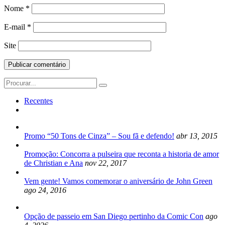
Nome
*
E-mail
*
Site
Search
for:
Recentes
Promo “50 Tons de Cinza” – Sou fã e defendo!
abr 13, 2015
Promoção: Concorra a pulseira que reconta a historia de amor
de Christian e Ana
nov 22, 2017
Vem gente! Vamos comemorar o aniversário de John Green
ago 24, 2016
Opção de passeio em San Diego pertinho da Comic Con
ago