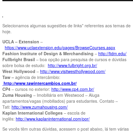
Selecionamos algumas sugestões de links* referentes aos temas de
hoje.
UCLA – Extension
–
https://www.uclaextension.edu/pages/BrowseCourses.aspx
Fashion Institute of Design & Merchandising
–
http://fidm.edu/
Fullbright Brasil
– boa opção para pesquisa de cursos e dúvidas
sobre bolsa de estudo:
http://www.fulbright.org.br/
West Hollywood
–
http://www.visitwesthollywood.com/
Taw –
agência de intercâmbio:
http://www.tawintercambios.com.br/
CP4
– cursos no exterior:
http://www.cp4.com.br/
Zuma Housing
– Imobiliária em Westwood – Aluga
apartamentos/vagas (mobiliados) para estudantes. Contato –
Tati:
http://www.zumahousing.com/
Kaplan International Colleges
– escola de
inglês:
http://www.kaplaninternational.com/por/
Se vocês têm outras dúvidas, acessem o post abaixo, lá tem várias