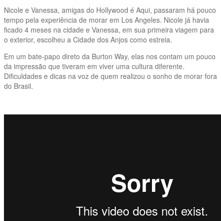
Nicole e Vanessa, amigas do Hollywood é Aqui, passaram há pouco
tempo pela experiência de morar em Los Angeles. Nicole já havia
ficado 4 meses na cidade e Vanessa, em sua primeira viagem para
o exterior, escolheu a Cidade dos Anjos como estreia.
Em um bate-papo direto da Burton Way, elas nos contam um pouco
da impressão que tiveram em viver uma cultura diferente.
Dificuldades e dicas na voz de quem realizou o sonho de morar fora
do Brasil.