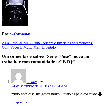
Por
webmaster
Navegação
ATX Festival 2018: Painel celebra o fim de “The Americans”
Com Vocês É Muito Mais Divertido
da
Postagem
Um comentário sobre “
Série “Pose” inova ao
trabalhar com comunidade LGBTQ
”
juliane
diz:
24 de setembro de 2018 at 12:54 AM
muito bom esse site gostei muito. Parabéns pelo conteúdo 🙂
Responder