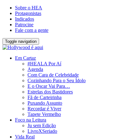
Sobre o HEA
Protagonistas
Indicados
Patrocine
Fale com a gente
Toggle navigation
Em Cartaz
#HEALA Por Aí
Agenda
Com Cara de Celebridade
Cozinhando Para o Seu Ídolo
E o Oscar Vai Para…
Estrelas dos Bastidores
Fã de Carteirinha
Puxando Assunto
Recordar é Viver
Tapete Vermelho
Foco na Leitura
Ju sem Edição
LivroXSeriado
Vida Real