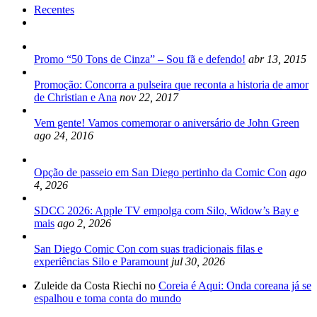
Recentes
Promo “50 Tons de Cinza” – Sou fã e defendo!
abr 13, 2015
Promoção: Concorra a pulseira que reconta a historia de amor
de Christian e Ana
nov 22, 2017
Vem gente! Vamos comemorar o aniversário de John Green
ago 24, 2016
Opção de passeio em San Diego pertinho da Comic Con
ago
4, 2026
SDCC 2026: Apple TV empolga com Silo, Widow’s Bay e
mais
ago 2, 2026
San Diego Comic Con com suas tradicionais filas e
experiências Silo e Paramount
jul 30, 2026
Zuleide da Costa Riechi no
Coreia é Aqui: Onda coreana já se
espalhou e toma conta do mundo