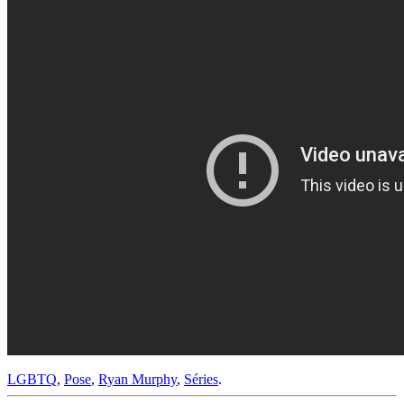
LGBTQ
,
Pose
,
Ryan Murphy
,
Séries
.