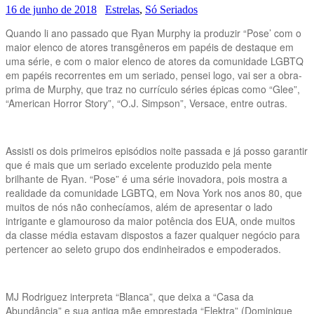
16 de junho de 2018
Estrelas
,
Só Seriados
Quando li ano passado que Ryan Murphy ia produzir “Pose’ com o
maior elenco de atores transgêneros em papéis de destaque em
uma série, e com o maior elenco de atores da comunidade LGBTQ
em papéis recorrentes em um seriado, pensei logo, vai ser a obra-
prima de Murphy, que traz no currículo séries épicas como “Glee”,
“American Horror Story”, “O.J. Simpson”, Versace, entre outras.
Assisti os dois primeiros episódios noite passada e já posso garantir
que é mais que um seriado excelente produzido pela mente
brilhante de Ryan. “Pose” é uma série inovadora, pois mostra a
realidade da comunidade LGBTQ, em Nova York nos anos 80, que
muitos de nós não conhecíamos, além de apresentar o lado
intrigante e glamouroso da maior potência dos EUA, onde muitos
da classe média estavam dispostos a fazer qualquer negócio para
pertencer ao seleto grupo dos endinheirados e empoderados.
MJ Rodriguez interpreta “Blanca”, que deixa a “Casa da
Abundância” e sua antiga mãe emprestada “Elektra” (Dominique