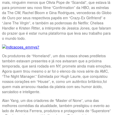
mais, ninguém menos que Olivia Pope de “Scandal”, que estava lá
para promover seu novo filme “Confirmation” da HBO, as estrelas
da The CW, Rachel Bloom e Gina Rodrigues, vencedoras do Globo
de Ouro por seus respectivos papéis em “Crazy-Ex Girlfriend” e
“Jane The Virgin”, e também as poderosas do Netflix: Chelsea
Handler e Kristen Ritter, a intérprete de Jessica Jones, que falaram
do prazer que é estar numa plataforma que leva seu trabalho para
o mundo todo.
Os produtores de “Homeland”, um dos nossos shows prediletos
também estavam presentes e já nos avisaram que a próxima
temporada, que será rodada em NY, promete ainda mais emoções.
Agora quem tirou mesmo o ar foi o elenco da nova série da AMC,
“The Night Manager.” Estrelada por Hugh Laurie, que conquistou
nossos corações em “House”, e, como um autêntico britânico,foi
quem mais arrancou risadas da plateia com seu humor ácido,
sarcástico e inteligente.
Alan Yang, um dos criadores de “Master of None”, uma das
melhores comédias da atualidade, também prestigiou o evento ao
lado de America Ferrera, produtora e protagonista de “Superstore”