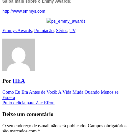
Saiba mais sobre o Emmy Awards:
http://www.emmys.com
Emmys Awards
,
Premiação
,
Séries
,
TV
.
Por
HEA
Navegação
Como Eu Era Antes de Você: A Vida Muda Quando Menos se
Espera
da
Prato delícia para Zac Efron
Postagem
Deixe um comentário
O seu endereço de e-mail não será publicado.
Campos obrigatórios
são marcados com
*