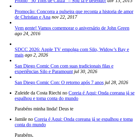
Promo “50 Tons de Cinza” – Sou fã e defendo!
abr 13, 2015
Promoção: Concorra a pulseira que reconta a historia de amor
de Christian e Ana
nov 22, 2017
Vem gente! Vamos comemorar o aniversário de John Green
ago 24, 2016
SDCC 2026: Apple TV empolga com Silo, Widow’s Bay e
mais
ago 2, 2026
San Diego Comic Con com suas tradicionais filas e
experiências Silo e Paramount
jul 30, 2026
San Diego Comic Con: O retorno após 7 anos
jul 28, 2026
Zuleide da Costa Riechi no
Coreia é Aqui: Onda coreana já se
espalhou e toma conta do mundo
Parabéns minha linda! Deus te
Jamile no
Coreia é Aqui: Onda coreana já se espalhou e toma
conta do mundo
Parabéns,