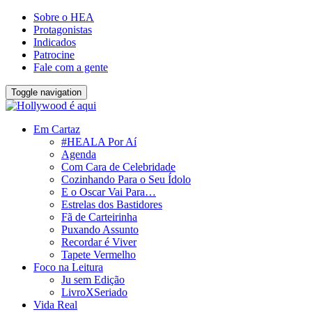
Sobre o HEA
Protagonistas
Indicados
Patrocine
Fale com a gente
Toggle navigation
Em Cartaz
#HEALA Por Aí
Agenda
Com Cara de Celebridade
Cozinhando Para o Seu Ídolo
E o Oscar Vai Para…
Estrelas dos Bastidores
Fã de Carteirinha
Puxando Assunto
Recordar é Viver
Tapete Vermelho
Foco na Leitura
Ju sem Edição
LivroXSeriado
Vida Real