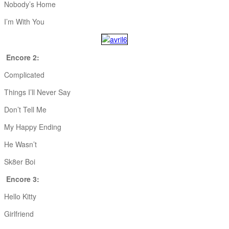
Nobody’s Home
I’m With You
Encore 2:
Complicated
Things I’ll Never Say
Don’t Tell Me
My Happy Ending
He Wasn’t
Sk8er Boi
Encore 3:
Hello Kitty
Girlfriend