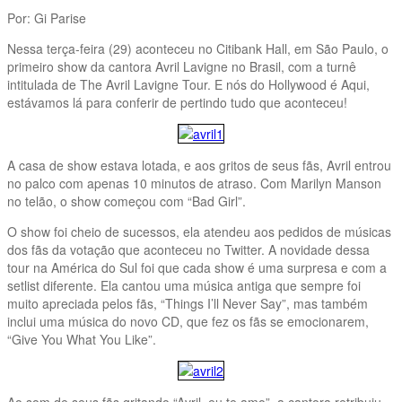
Por: Gi Parise
Nessa terça-feira (29) aconteceu no Citibank Hall, em São Paulo, o
primeiro show da cantora Avril Lavigne no Brasil, com a turnê
intitulada de The Avril Lavigne Tour. E nós do Hollywood é Aqui,
estávamos lá para conferir de pertindo tudo que aconteceu!
A casa de show estava lotada, e aos gritos de seus fãs, Avril entrou
no palco com apenas 10 minutos de atraso. Com Marilyn Manson
no telão, o show começou com “Bad Girl”.
O show foi cheio de sucessos, ela atendeu aos pedidos de músicas
dos fãs da votação que aconteceu no Twitter. A novidade dessa
tour na América do Sul foi que cada show é uma surpresa e com a
setlist diferente. Ela cantou uma música antiga que sempre foi
muito apreciada pelos fãs, “Things I’ll Never Say”, mas também
inclui uma música do novo CD, que fez os fãs se emocionarem,
“Give You What You Like”.
Ao som de seus fãs gritando “Avril, eu te amo”, a cantora retribuiu