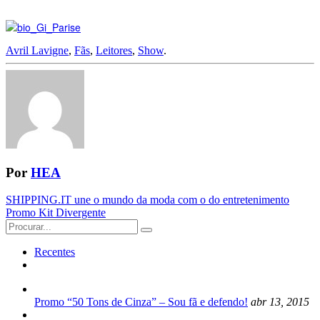
Avril Lavigne
,
Fãs
,
Leitores
,
Show
.
Por
HEA
Navegação
SHIPPING.IT une o mundo da moda com o do entretenimento
Promo Kit Divergente
da
Search
Postagem
for:
Recentes
Promo “50 Tons de Cinza” – Sou fã e defendo!
abr 13, 2015