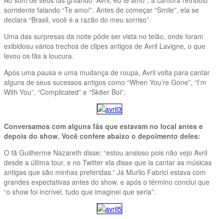
sorridente falando “Te amo!”. Antes de começar “Smile”, ela se
declara “Brasil, você é a razão do meu sorriso”.
Uma das surpresas da noite pôde ser vista no telão, onde foram
exibidosu vários trechos de clipes antigos de Avril Lavigne, o que
levou os fãs à loucura.
Após uma pausa e uma mudança de roupa, Avril volta para cantar
alguns de seus sucessos antigos como “When You’re Gone”, “I’m
With You”, “Complicated” e “Sk8er Boi”.
Conversamos com alguns fãs que estavam no local antes e
depois do show. Você confere abaixo o depoimento deles:
O fã Guilherme Nazareth disse: “estou ansioso pois não vejo Avril
desde a última tour, e no Twitter ela disse que ia cantar as músicas
antigas que são minhas preferidas.” Já Murilo Fabrici estava com
grandes expectativas antes do show, e após o término conclui que
“o show foi incrível, tudo que imaginei que seria”.