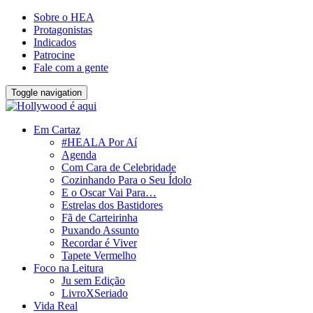
Sobre o HEA
Protagonistas
Indicados
Patrocine
Fale com a gente
Toggle navigation
Em Cartaz
#HEALA Por Aí
Agenda
Com Cara de Celebridade
Cozinhando Para o Seu Ídolo
E o Oscar Vai Para…
Estrelas dos Bastidores
Fã de Carteirinha
Puxando Assunto
Recordar é Viver
Tapete Vermelho
Foco na Leitura
Ju sem Edição
LivroXSeriado
Vida Real