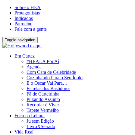
Sobre o HEA
Protagonistas
Indicados
Patrocine
Fale com a gente
Toggle navigation
Em Cartaz
#HEALA Por Aí
Agenda
Com Cara de Celebridade
Cozinhando Para o Seu Ídolo
E o Oscar Vai Para…
Estrelas dos Bastidores
Fã de Carteirinha
Puxando Assunto
Recordar é Viver
Tapete Vermelho
Foco na Leitura
Ju sem Edição
LivroXSeriado
Vida Real