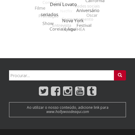
Search
for:
Ao utilizar o nosso conteúdo, adicione link para
www.hollywoodeaqui.com