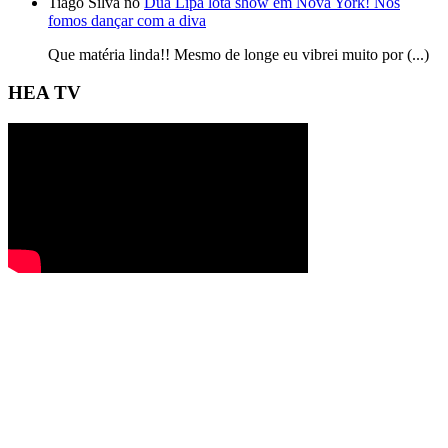
Tiago Silva no
Dua Lipa lota show em Nova York! Nós
fomos dançar com a diva
Que matéria linda!! Mesmo de longe eu vibrei muito por (...)
HEA TV