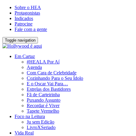
Sobre o HEA
Protagonistas
Indicados
Patrocine
Fale com a gente
Toggle navigation
Em Cartaz
#HEALA Por Aí
Agenda
Com Cara de Celebridade
Cozinhando Para o Seu Ídolo
E o Oscar Vai Para…
Estrelas dos Bastidores
Fã de Carteirinha
Puxando Assunto
Recordar é Viver
Tapete Vermelho
Foco na Leitura
Ju sem Edição
LivroXSeriado
Vida Real