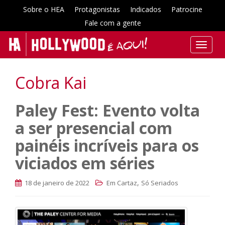
Sobre o HEA
Protagonistas
Indicados
Patrocine
Fale com a gente
T
o
g
Cobra Kai
g
l
Paley Fest: Evento volta
e
n
a ser presencial com
a
v
painéis incríveis para os
i
viciados em séries
g
a
,
18 de janeiro de 2022
Em Cartaz
Só Seriados
t
i
o
n