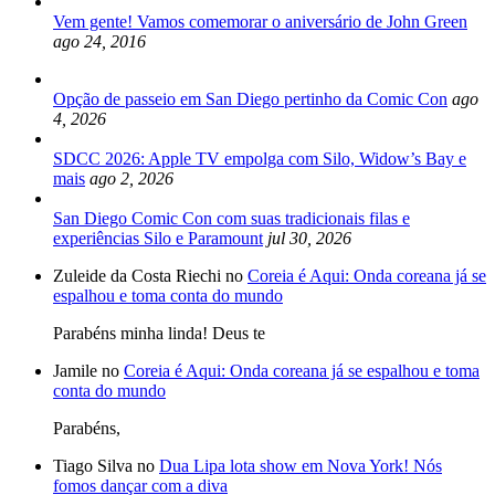
Vem gente! Vamos comemorar o aniversário de John Green
ago 24, 2016
Opção de passeio em San Diego pertinho da Comic Con
ago
4, 2026
SDCC 2026: Apple TV empolga com Silo, Widow’s Bay e
mais
ago 2, 2026
San Diego Comic Con com suas tradicionais filas e
experiências Silo e Paramount
jul 30, 2026
Zuleide da Costa Riechi no
Coreia é Aqui: Onda coreana já se
espalhou e toma conta do mundo
Parabéns minha linda! Deus te
Jamile no
Coreia é Aqui: Onda coreana já se espalhou e toma
conta do mundo
Parabéns,
Tiago Silva no
Dua Lipa lota show em Nova York! Nós
fomos dançar com a diva