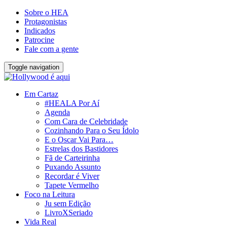
Sobre o HEA
Protagonistas
Indicados
Patrocine
Fale com a gente
Toggle navigation
Em Cartaz
#HEALA Por Aí
Agenda
Com Cara de Celebridade
Cozinhando Para o Seu Ídolo
E o Oscar Vai Para…
Estrelas dos Bastidores
Fã de Carteirinha
Puxando Assunto
Recordar é Viver
Tapete Vermelho
Foco na Leitura
Ju sem Edição
LivroXSeriado
Vida Real