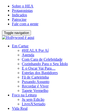
Sobre o HEA
Protagonistas
Indicados
Patrocine
Fale com a gente
Toggle navigation
Em Cartaz
#HEALA Por Aí
Agenda
Com Cara de Celebridade
Cozinhando Para o Seu Ídolo
E o Oscar Vai Para…
Estrelas dos Bastidores
Fã de Carteirinha
Puxando Assunto
Recordar é Viver
Tapete Vermelho
Foco na Leitura
Ju sem Edição
LivroXSeriado
Vida Real