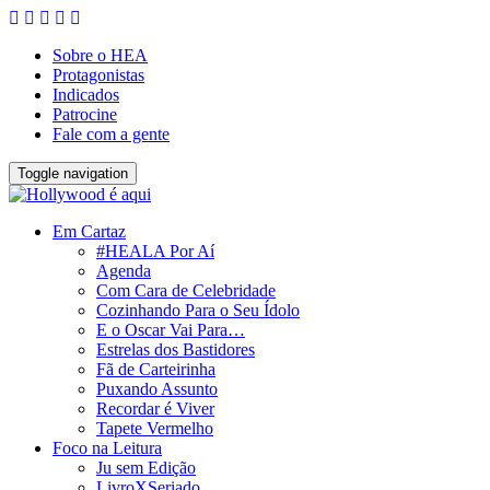
Sobre o HEA
Protagonistas
Indicados
Patrocine
Fale com a gente
Toggle navigation
Em Cartaz
#HEALA Por Aí
Agenda
Com Cara de Celebridade
Cozinhando Para o Seu Ídolo
E o Oscar Vai Para…
Estrelas dos Bastidores
Fã de Carteirinha
Puxando Assunto
Recordar é Viver
Tapete Vermelho
Foco na Leitura
Ju sem Edição
LivroXSeriado