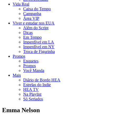
Vida Real
Caixa do Tempo
Campanha
Área VIP
Viver e estudar nos EUA
Além do Script
Dicas
Em Tempo
Imperdível em LA
Imperdível em NY
Troca de Figurinha
Promos
Enquetes
Promos
Você Manda
Mais
Diário de Bordo HEA
Estrelas do Indie
HEA TV
Na Playlist
Só Seriados
Emma Nelson