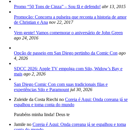
Promo “50 Tons de Cinza” – Sou fã e defendo!
abr 13, 2015
Promoção: Concorra a pulseira que reconta a historia de amor
de Christian e Ana
nov 22, 2017
Vem gente! Vamos comemorar o aniversário de John Green
ago 24, 2016
Opção de passeio em San Diego pertinho da Comic Con
ago
4, 2026
SDCC 2026: Apple TV empolga com Silo, Widow’s Bay e
mais
ago 2, 2026
San Diego Comic Con com suas tradicionais filas e
experiências Silo e Paramount
jul 30, 2026
Zuleide da Costa Riechi no
Coreia é Aqui: Onda coreana já se
espalhou e toma conta do mundo
Parabéns minha linda! Deus te
Jamile no
Coreia é Aqui: Onda coreana já se espalhou e toma
conta do mundo