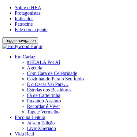
Sobre o HEA
Protagonistas
Indicados
Patrocine
Fale com a gente
Toggle navigation
Em Cartaz
#HEALA Por Aí
Agenda
Com Cara de Celebridade
Cozinhando Para o Seu Ídolo
E o Oscar Vai Para…
Estrelas dos Bastidores
Fã de Carteirinha
Puxando Assunto
Recordar é Viver
Tapete Vermelho
Foco na Leitura
Ju sem Edição
LivroXSeriado
Vida Real