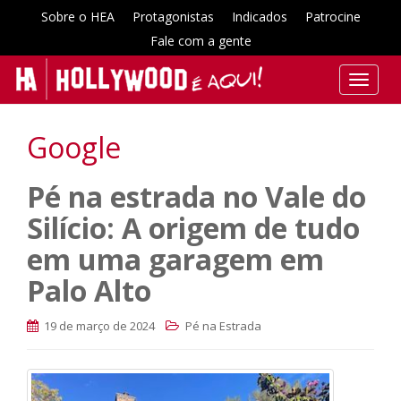
Sobre o HEA
Protagonistas
Indicados
Patrocine
Fale com a gente
T
o
g
Google
g
l
Pé na estrada no Vale do
e
n
Silício: A origem de tudo
a
v
em uma garagem em
i
Palo Alto
g
a
19 de março de 2024
Pé na Estrada
t
i
o
n