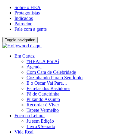
Sobre o HEA
Protagonistas
Indicados
Patrocine
Fale com a gente
Toggle navigation
Em Cartaz
#HEALA Por Aí
Agenda
Com Cara de Celebridade
Cozinhando Para o Seu Ídolo
E o Oscar Vai Para…
Estrelas dos Bastidores
Fã de Carteirinha
Puxando Assunto
Recordar é Viver
Tapete Vermelho
Foco na Leitura
Ju sem Edição
LivroXSeriado
Vida Real