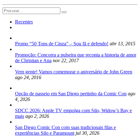
Search
for:
Recentes
Promo “50 Tons de Cinza” – Sou fã e defendo!
abr 13, 2015
Promoção: Concorra a pulseira que reconta a historia de amor
de Christian e Ana
nov 22, 2017
Vem gente! Vamos comemorar o aniversário de John Green
ago 24, 2016
Opção de passeio em San Diego pertinho da Comic Con
ago
4, 2026
SDCC 2026: Apple TV empolga com Silo, Widow’s Bay e
mais
ago 2, 2026
San Diego Comic Con com suas tradicionais filas e
experiências Silo e Paramount
jul 30, 2026