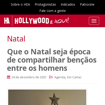
Sobre o HEA
Protagonistas
Indicados
Patrocine
Fale com a gente
T
o
g
Natal
g
l
Que o Natal seja época
e
n
de compartilhar bençãos
a
v
entre os homens
i
g
,
24 de dezembro de 2025
Agenda
Em Cartaz
a
t
i
o
n