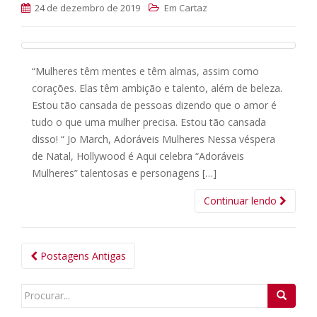
24 de dezembro de 2019
Em Cartaz
“Mulheres têm mentes e têm almas, assim como
corações. Elas têm ambição e talento, além de beleza.
Estou tão cansada de pessoas dizendo que o amor é
tudo o que uma mulher precisa. Estou tão cansada
disso! “ Jo March, Adoráveis Mulheres Nessa véspera
de Natal, Hollywood é Aqui celebra “Adoráveis
Mulheres” talentosas e personagens […]
Continuar lendo
Navegação
Postagens Antigas
das
Postagens
Search
for: