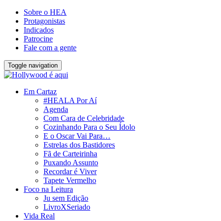
Sobre o HEA
Protagonistas
Indicados
Patrocine
Fale com a gente
Toggle navigation
Em Cartaz
#HEALA Por Aí
Agenda
Com Cara de Celebridade
Cozinhando Para o Seu Ídolo
E o Oscar Vai Para…
Estrelas dos Bastidores
Fã de Carteirinha
Puxando Assunto
Recordar é Viver
Tapete Vermelho
Foco na Leitura
Ju sem Edição
LivroXSeriado
Vida Real