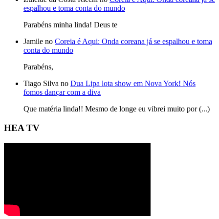
espalhou e toma conta do mundo
Parabéns minha linda! Deus te
Jamile no
Coreia é Aqui: Onda coreana já se espalhou e toma
conta do mundo
Parabéns,
Tiago Silva no
Dua Lipa lota show em Nova York! Nós
fomos dançar com a diva
Que matéria linda!! Mesmo de longe eu vibrei muito por (...)
HEA TV