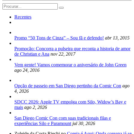
Search
for:
Recentes
Promo “50 Tons de Cinza” – Sou fã e defendo!
abr 13, 2015
Promoção: Concorra a pulseira que reconta a historia de amor
de Christian e Ana
nov 22, 2017
Vem gente! Vamos comemorar o aniversário de John Green
ago 24, 2016
Opção de passeio em San Diego pertinho da Comic Con
ago
4, 2026
SDCC 2026: Apple TV empolga com Silo, Widow’s Bay e
mais
ago 2, 2026
San Diego Comic Con com suas tradicionais filas e
experiências Silo e Paramount
jul 30, 2026
Zuleide da Costa Riechi no
Coreia é Aqui: Onda coreana já se