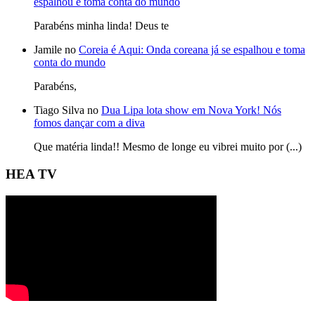
espalhou e toma conta do mundo
Parabéns minha linda! Deus te
Jamile no
Coreia é Aqui: Onda coreana já se espalhou e toma
conta do mundo
Parabéns,
Tiago Silva no
Dua Lipa lota show em Nova York! Nós
fomos dançar com a diva
Que matéria linda!! Mesmo de longe eu vibrei muito por (...)
HEA TV