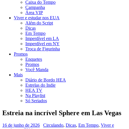
Caixa do Tempo
Campanha
Área VIP
Viver e estudar nos EUA
Além do Script
Dicas
Em Tempo
Imperdível em LA
Imperdível em NY
Troca de Figurinha
Promos
Enquetes
Promos
Você Manda
Mais
Diário de Bordo HEA
Estrelas do Indie
HEA TV
Na Playlist
Só Seriados
Estreia na incrível Sphere em Las Vegas
16 de junho de 2026
Circulando
,
Dicas
,
Em Tempo
,
Viver e