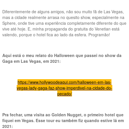
Diferentemente de alguns amigos, não sou muito fã de Las Vegas,
mas a cidade realmente arrasa no quesito show, especialmente na
Sphere, onde tive uma experiência completamente diferente do que
vive até hoje. E, minha propaganda do gratuita do Venetian está
valendo, porque o hotel fica ao lado da esfera. Programão!
Aqui está o meu relato do Halloween que passei no show da
Gaga em Las Vegas, em 2021:
https://www.hollywoodeaqui.com/halloween-em-las-
vegas-lady-gaga-faz-show-imperdivel-na-cidade-do-
pecado/
Pra fechar, uma visita ao Golden Nugget, o primeiro hotel que
fiquei em Vegas. Esse tour eu também fiz quando estive lá em
2021: