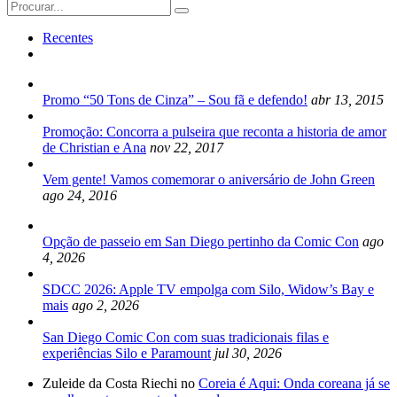
Search
for:
Recentes
Promo “50 Tons de Cinza” – Sou fã e defendo!
abr 13, 2015
Promoção: Concorra a pulseira que reconta a historia de amor
de Christian e Ana
nov 22, 2017
Vem gente! Vamos comemorar o aniversário de John Green
ago 24, 2016
Opção de passeio em San Diego pertinho da Comic Con
ago
4, 2026
SDCC 2026: Apple TV empolga com Silo, Widow’s Bay e
mais
ago 2, 2026
San Diego Comic Con com suas tradicionais filas e
experiências Silo e Paramount
jul 30, 2026
Zuleide da Costa Riechi no
Coreia é Aqui: Onda coreana já se