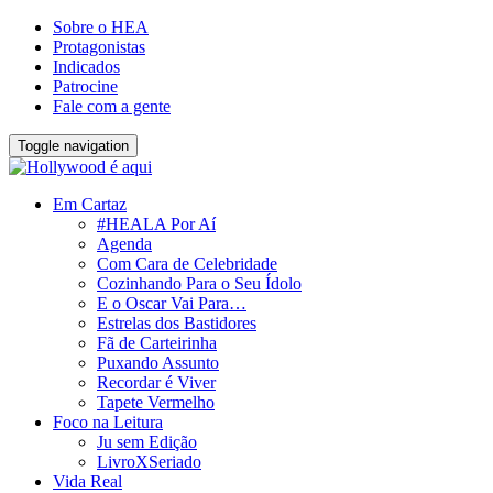
Sobre o HEA
Protagonistas
Indicados
Patrocine
Fale com a gente
Toggle navigation
Em Cartaz
#HEALA Por Aí
Agenda
Com Cara de Celebridade
Cozinhando Para o Seu Ídolo
E o Oscar Vai Para…
Estrelas dos Bastidores
Fã de Carteirinha
Puxando Assunto
Recordar é Viver
Tapete Vermelho
Foco na Leitura
Ju sem Edição
LivroXSeriado
Vida Real