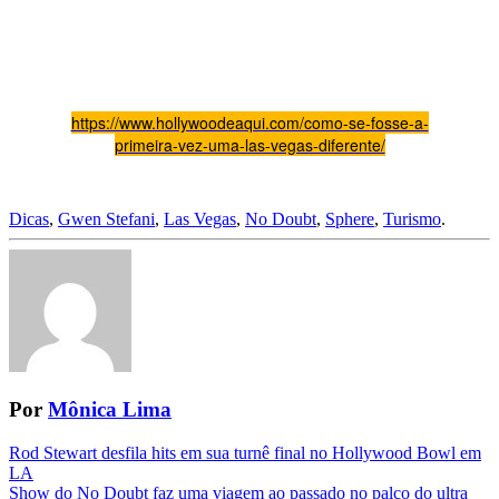
https://www.hollywoodeaqui.com/como-se-fosse-a-
primeira-vez-uma-las-vegas-diferente/
Dicas
,
Gwen Stefani
,
Las Vegas
,
No Doubt
,
Sphere
,
Turismo
.
Por
Mônica Lima
Navegação
Rod Stewart desfila hits em sua turnê final no Hollywood Bowl em
LA
da
Show do No Doubt faz uma viagem ao passado no palco do ultra