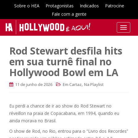
Sobre o HEA
Protagonistas
Indicados
Patrocine
Fale com a gente
T
o
g
Rod Stewart desfila hits
g
l
em sua turnê final no
e
Hollywood Bowl em LA
n
a
,
11 de junho de 2026
Em Cartaz
Na Playlist
v
i
g
Eu perdi a chance de ir ao show do Rod Stewart no
a
réveillon na praia de Copacabana, em 1994, quando eu
t
ainda morava no Brasil.
i
o
O show de Rod, no Rio, entrou para o “Livro dos Recordes”
n