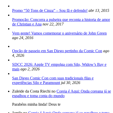
Promo “50 Tons de Cinza” – Sou fã e defendo!
abr 13, 2015
Promoção: Concorra a pulseira que reconta a historia de amor
de Christian e Ana
nov 22, 2017
Vem gente! Vamos comemorar o aniversário de John Green
ago 24, 2016
Opção de passeio em San Diego pertinho da Comic Con
ago
4, 2026
SDCC 2026: Apple TV empolga com Silo, Widow’s Bay e
mais
ago 2, 2026
San Diego Comic Con com suas tradicionais filas e
experiências Silo e Paramount
jul 30, 2026
Zuleide da Costa Riechi no
Coreia é Aqui: Onda coreana já se
espalhou e toma conta do mundo
Parabéns minha linda! Deus te
Jamile no
Coreia é Aqui: Onda coreana já se espalhou e toma