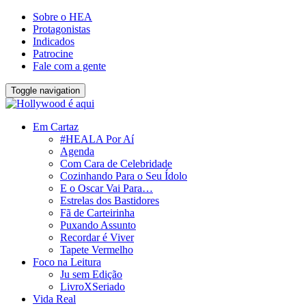
Sobre o HEA
Protagonistas
Indicados
Patrocine
Fale com a gente
Toggle navigation
Em Cartaz
#HEALA Por Aí
Agenda
Com Cara de Celebridade
Cozinhando Para o Seu Ídolo
E o Oscar Vai Para…
Estrelas dos Bastidores
Fã de Carteirinha
Puxando Assunto
Recordar é Viver
Tapete Vermelho
Foco na Leitura
Ju sem Edição
LivroXSeriado
Vida Real