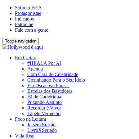
Sobre o HEA
Protagonistas
Indicados
Patrocine
Fale com a gente
Toggle navigation
Em Cartaz
#HEALA Por Aí
Agenda
Com Cara de Celebridade
Cozinhando Para o Seu Ídolo
E o Oscar Vai Para…
Estrelas dos Bastidores
Fã de Carteirinha
Puxando Assunto
Recordar é Viver
Tapete Vermelho
Foco na Leitura
Ju sem Edição
LivroXSeriado
Vida Real