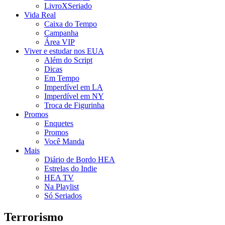
LivroXSeriado
Vida Real
Caixa do Tempo
Campanha
Área VIP
Viver e estudar nos EUA
Além do Script
Dicas
Em Tempo
Imperdível em LA
Imperdível em NY
Troca de Figurinha
Promos
Enquetes
Promos
Você Manda
Mais
Diário de Bordo HEA
Estrelas do Indie
HEA TV
Na Playlist
Só Seriados
Terrorismo