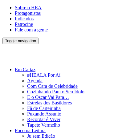
Sobre o HEA
Protagonistas
Indicados
Patrocine
Fale com a gente
Toggle navigation
Em Cartaz
#HEALA Por Aí
Agenda
Com Cara de Celebridade
Cozinhando Para o Seu Ídolo
E o Oscar Vai Para…
Estrelas dos Bastidores
Fã de Carteirinha
Puxando Assunto
Recordar é Viver
Tapete Vermelho
Foco na Leitura
Ju sem Edição