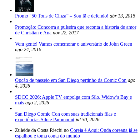
Promo “50 Tons de Cinza” – Sou fã e defendo!
abr 13, 2015
Promoção: Concorra a pulseira que reconta a historia de amor
de Christian e Ana
nov 22, 2017
Vem gente! Vamos comemorar o aniversário de John Green
ago 24, 2016
Opção de passeio em San Diego pertinho da Comic Con
ago
4, 2026
SDCC 2026: Apple TV empolga com Silo, Widow’s Bay e
mais
ago 2, 2026
San Diego Comic Con com suas tradicionais filas e
experiências Silo e Paramount
jul 30, 2026
Zuleide da Costa Riechi no
Coreia é Aqui: Onda coreana já se
espalhou e toma conta do mundo