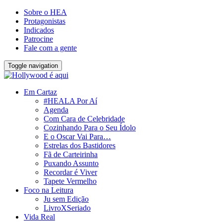
Sobre o HEA
Protagonistas
Indicados
Patrocine
Fale com a gente
Toggle navigation
Em Cartaz
#HEALA Por Aí
Agenda
Com Cara de Celebridade
Cozinhando Para o Seu Ídolo
E o Oscar Vai Para…
Estrelas dos Bastidores
Fã de Carteirinha
Puxando Assunto
Recordar é Viver
Tapete Vermelho
Foco na Leitura
Ju sem Edição
LivroXSeriado
Vida Real