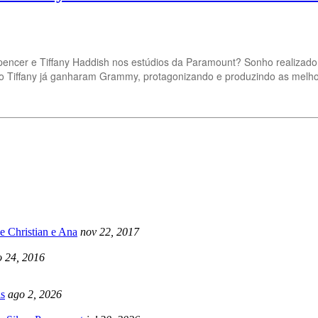
encer e Tiffany Haddish nos estúdios da Paramount? Sonho realizado
o Tiffany já ganharam Grammy, protagonizando e produzindo as melho
e Christian e Ana
nov 22, 2017
 24, 2016
s
ago 2, 2026