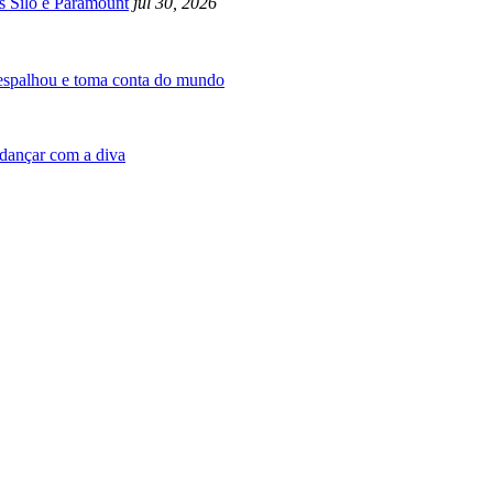
s Silo e Paramount
jul 30, 2026
 espalhou e toma conta do mundo
dançar com a diva