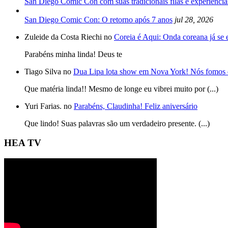
San Diego Comic Con com suas tradicionais filas e experiência
San Diego Comic Con: O retorno após 7 anos
jul 28, 2026
Zuleide da Costa Riechi no
Coreia é Aqui: Onda coreana já se
Parabéns minha linda! Deus te
Tiago Silva no
Dua Lipa lota show em Nova York! Nós fomos 
Que matéria linda!! Mesmo de longe eu vibrei muito por (...)
Yuri Farias. no
Parabéns, Claudinha! Feliz aniversário
Que lindo! Suas palavras são um verdadeiro presente. (...)
HEA TV