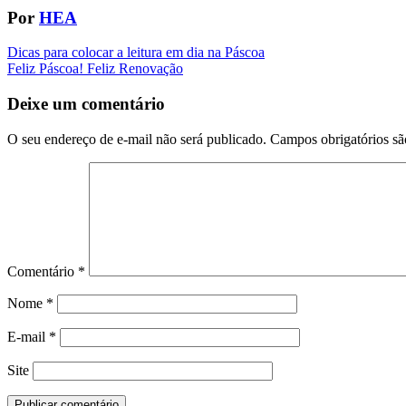
Por
HEA
Navegação
Dicas para colocar a leitura em dia na Páscoa
Feliz Páscoa! Feliz Renovação
da
Postagem
Deixe um comentário
O seu endereço de e-mail não será publicado.
Campos obrigatórios s
Comentário
*
Nome
*
E-mail
*
Site