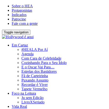
Sobre o HEA
Protagonistas
Indicados
Patrocine
Fale com a gente
Toggle navigation
Em Cartaz
#HEALA Por Aí
Agenda
Com Cara de Celebridade
Cozinhando Para o Seu Ídolo
E o Oscar Vai Para…
Estrelas dos Bastidores
Fã de Carteirinha
Puxando Assunto
Recordar é Viver
Tapete Vermelho
Foco na Leitura
Ju sem Edição
LivroXSeriado
Vida Real