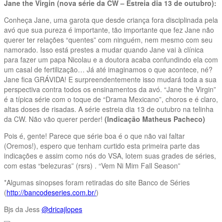
Jane the Virgin (nova série da CW – Estreia dia 13 de outubro):
Conheça Jane, uma garota que desde criança fora disciplinada pela
avó que sua pureza é importante, tão importante que fez Jane não
querer ter relações “quentes” com ninguém, nem mesmo com seu
namorado. Isso está prestes a mudar quando Jane vai à clínica
para fazer um papa Nicolau e a doutora acaba confundindo ela com
um casal de fertilização… Já até imaginamos o que acontece, né?
Jane fica GRÁVIDA! E surpreendentemente isso mudará toda a sua
perspectiva contra todos os ensinamentos da avó. “Jane the Virgin”
é a típica série com o toque de “Drama Mexicano”, choros e é claro,
altas doses de risadas. A série estreia dia 13 de outubro na telinha
da CW. Não vão querer perder!
(Indicação Matheus Pacheco)
Pois é, gente! Parece que série boa é o que não vai faltar
(Oremos!), espero que tenham curtido esta primeira parte das
indicações e assim como nós do VSA, lotem suas grades de séries,
com estas “belezuras” (rsrs) . “Vem Ni Mim Fall Season”
*Algumas sinopses foram retiradas do site Banco de Séries
(
http://bancodeseries.com.br/
)
Bjs da Jess
@dricajlopes