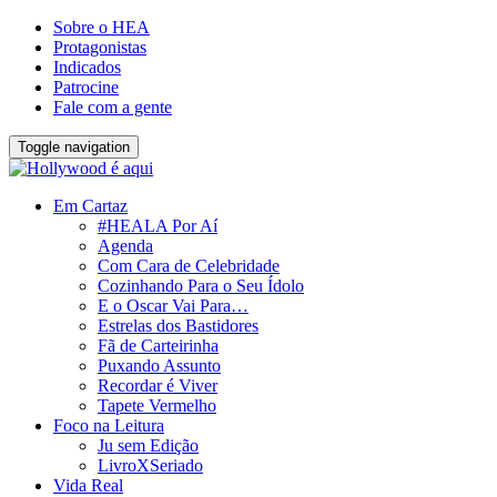
Sobre o HEA
Protagonistas
Indicados
Patrocine
Fale com a gente
Toggle navigation
Em Cartaz
#HEALA Por Aí
Agenda
Com Cara de Celebridade
Cozinhando Para o Seu Ídolo
E o Oscar Vai Para…
Estrelas dos Bastidores
Fã de Carteirinha
Puxando Assunto
Recordar é Viver
Tapete Vermelho
Foco na Leitura
Ju sem Edição
LivroXSeriado
Vida Real