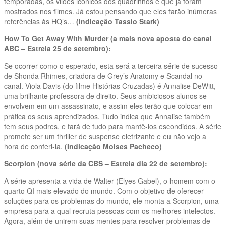
temporadas, os vilões icônicos dos quadrinhos e que já foram
mostrados nos filmes. Já estou pensando que eles farão inúmeras
referências às HQ’s…
(Indicação Tassio Stark)
How To Get Away With Murder (a mais nova aposta do canal
ABC – Estreia 25 de setembro):
Se ocorrer como o esperado, esta será a terceira série de sucesso
de Shonda Rhimes, criadora de Grey’s Anatomy e Scandal no
canal. Viola Davis (do filme Histórias Cruzadas) é Annalise DeWitt,
uma brilhante professora de direito. Seus ambiciosos alunos se
envolvem em um assassinato, e assim eles terão que colocar em
prática os seus aprendizados. Tudo indica que Annalise também
tem seus podres, e fará de tudo para mantê-los escondidos. A série
promete ser um thriller de suspense eletrizante e eu não vejo a
hora de conferi-la.
(Indicação Moises Pacheco)
Scorpion (nova série da CBS – Estreia dia 22 de setembro):
A série apresenta a vida de Walter (Elyes Gabel), o homem com o
quarto QI mais elevado do mundo. Com o objetivo de oferecer
soluções para os problemas do mundo, ele monta a Scorpion, uma
empresa para a qual recruta pessoas com os melhores intelectos.
Agora, além de unirem suas mentes para resolver problemas de