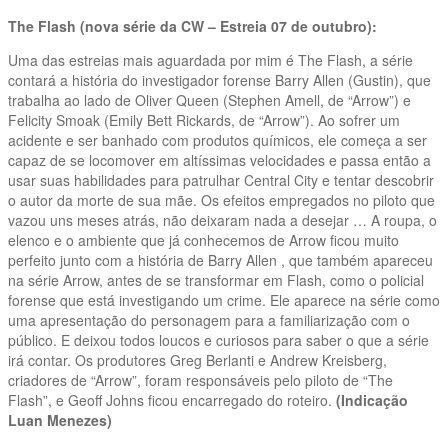
The Flash (nova série da CW – Estreia 07 de outubro):
Uma das estreias mais aguardada por mim é The Flash, a série
contará a história do investigador forense Barry Allen (Gustin), que
trabalha ao lado de Oliver Queen (Stephen Amell, de “Arrow”) e
Felicity Smoak (Emily Bett Rickards, de “Arrow”). Ao sofrer um
acidente e ser banhado com produtos químicos, ele começa a ser
capaz de se locomover em altíssimas velocidades e passa então a
usar suas habilidades para patrulhar Central City e tentar descobrir
o autor da morte de sua mãe. Os efeitos empregados no piloto que
vazou uns meses atrás, não deixaram nada a desejar … A roupa, o
elenco e o ambiente que já conhecemos de Arrow ficou muito
perfeito junto com a história de Barry Allen , que também apareceu
na série Arrow, antes de se transformar em Flash, como o policial
forense que está investigando um crime. Ele aparece na série como
uma apresentação do personagem para a familiarização com o
público. E deixou todos loucos e curiosos para saber o que a série
irá contar. Os produtores Greg Berlanti e Andrew Kreisberg,
criadores de “Arrow”, foram responsáveis pelo piloto de “The
Flash”, e Geoff Johns ficou encarregado do roteiro.
(Indicação
Luan Menezes)