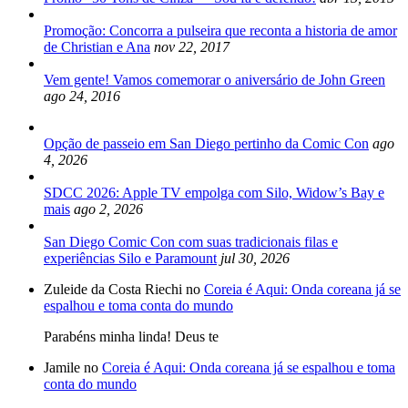
Promoção: Concorra a pulseira que reconta a historia de amor
de Christian e Ana
nov 22, 2017
Vem gente! Vamos comemorar o aniversário de John Green
ago 24, 2016
Opção de passeio em San Diego pertinho da Comic Con
ago
4, 2026
SDCC 2026: Apple TV empolga com Silo, Widow’s Bay e
mais
ago 2, 2026
San Diego Comic Con com suas tradicionais filas e
experiências Silo e Paramount
jul 30, 2026
Zuleide da Costa Riechi no
Coreia é Aqui: Onda coreana já se
espalhou e toma conta do mundo
Parabéns minha linda! Deus te
Jamile no
Coreia é Aqui: Onda coreana já se espalhou e toma
conta do mundo