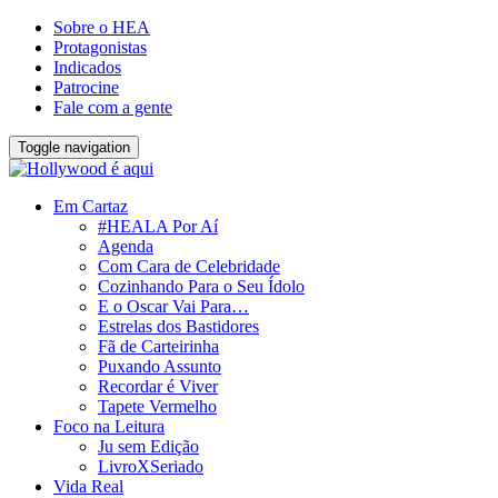
Sobre o HEA
Protagonistas
Indicados
Patrocine
Fale com a gente
Toggle navigation
Em Cartaz
#HEALA Por Aí
Agenda
Com Cara de Celebridade
Cozinhando Para o Seu Ídolo
E o Oscar Vai Para…
Estrelas dos Bastidores
Fã de Carteirinha
Puxando Assunto
Recordar é Viver
Tapete Vermelho
Foco na Leitura
Ju sem Edição
LivroXSeriado
Vida Real