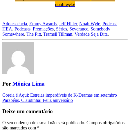
noah-wyle/
Adolescência
,
Emmy Awards
,
Jeff Hiller
,
Noah Wyle
,
Podcast
HEA
,
Podcasts
,
Premiações
,
Séries
,
Severance
,
Somebody
Somewhere
,
The Pitt
,
Tramell Tillman
,
Verdade Seja Dita
.
Por
Mônica Lima
Navegação
Coreia é Aqui: Estreias imperdíveis de K-Dramas em setembro
Parabéns, Claudinha! Feliz aniversário
da
Postagem
Deixe um comentário
O seu endereço de e-mail não será publicado.
Campos obrigatórios
são marcados com
*