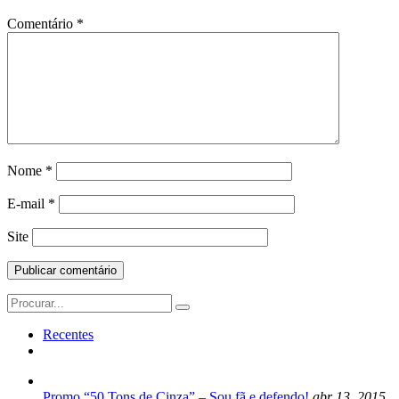
Comentário
*
Nome
*
E-mail
*
Site
Search
for:
Recentes
Promo “50 Tons de Cinza” – Sou fã e defendo!
abr 13, 2015