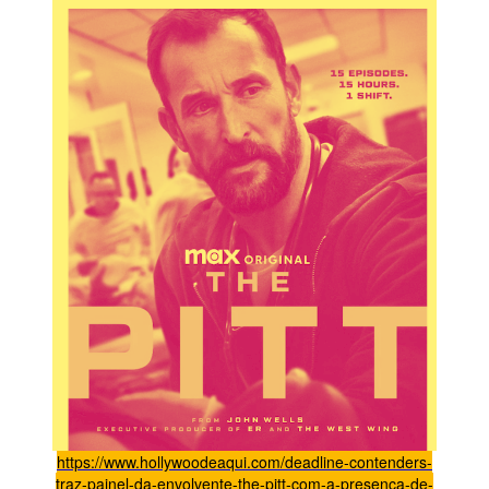
https://www.hollywoodeaqui.com/deadline-contenders-
traz-painel-da-envolvente-the-pitt-com-a-presenca-de-