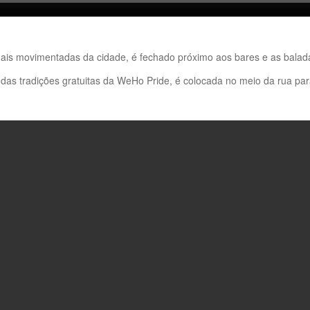
is movimentadas da cidade, é fechado próximo aos bares e as bala
s tradições gratuitas da WeHo Pride, é colocada no meio da rua para 