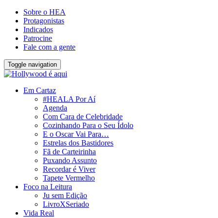
Sobre o HEA
Protagonistas
Indicados
Patrocine
Fale com a gente
Toggle navigation
Em Cartaz
#HEALA Por Aí
Agenda
Com Cara de Celebridade
Cozinhando Para o Seu Ídolo
E o Oscar Vai Para…
Estrelas dos Bastidores
Fã de Carteirinha
Puxando Assunto
Recordar é Viver
Tapete Vermelho
Foco na Leitura
Ju sem Edição
LivroXSeriado
Vida Real