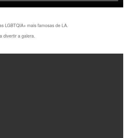
das LGBTQIA+ mais famosas de LA.
divertir a galera.