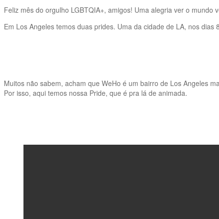
Feliz mês do orgulho LGBTQIA+, amigos! Uma alegria ver o mundo ve
Em Los Angeles temos duas prides. Uma da cidade de LA, nos dias 8
Muitos não sabem, acham que WeHo é um bairro de Los Angeles mas
Por isso, aqui temos nossa Pride, que é pra lá de animada.