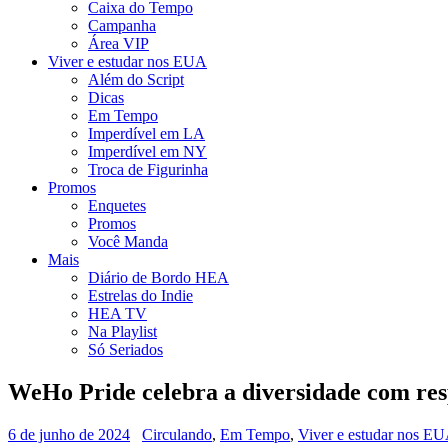
Caixa do Tempo
Campanha
Área VIP
Viver e estudar nos EUA
Além do Script
Dicas
Em Tempo
Imperdível em LA
Imperdível em NY
Troca de Figurinha
Promos
Enquetes
Promos
Você Manda
Mais
Diário de Bordo HEA
Estrelas do Indie
HEA TV
Na Playlist
Só Seriados
WeHo Pride celebra a diversidade com resp
6 de junho de 2024
Circulando
,
Em Tempo
,
Viver e estudar nos E