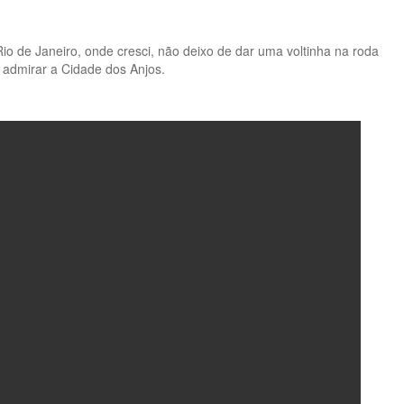
o de Janeiro, onde cresci, não deixo de dar uma voltinha na roda
 admirar a Cidade dos Anjos.