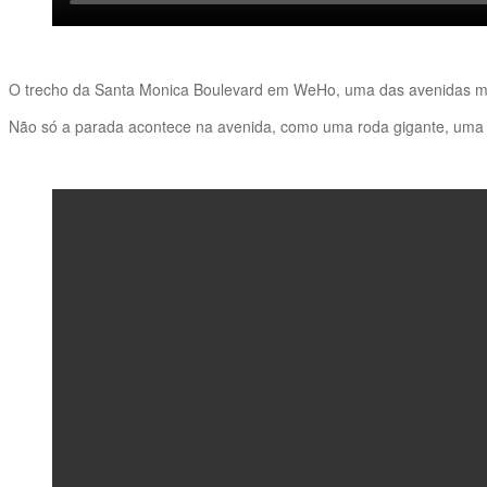
O trecho da Santa Monica Boulevard em WeHo, uma das avenidas ma
Não só a parada acontece na avenida, como uma roda gigante, uma da