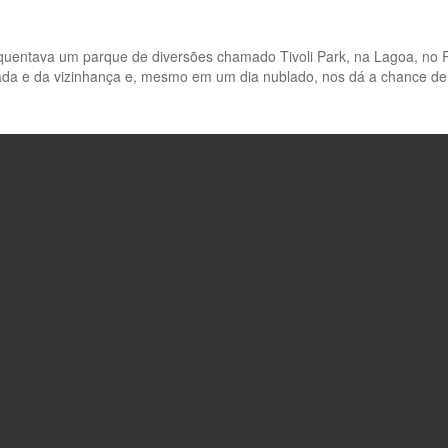
quentava um parque de diversões chamado Tivoli Park, na Lagoa, no Ri
rada e da vizinhança e, mesmo em um dia nublado, nos dá a chance de