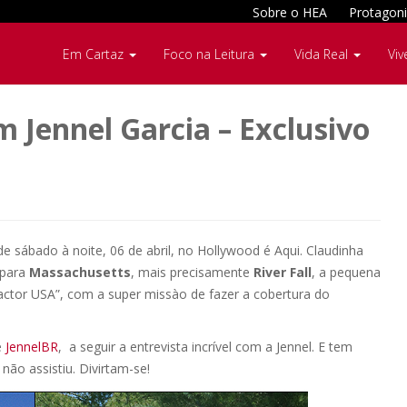
Sobre o HEA
Protagoni
Em Cartaz
Foco na Leitura
Vida Real
Viv
 Jennel Garcia – Exclusivo
de sábado à noite, 06 de abril, no Hollywood é Aqui. Claudinha
 para
Massachusetts
, mais precisamente
River Fall
, a pequena
actor USA”, com a super missào de fazer a cobertura do
e
JennelBR
, a seguir a entrevista incrível com a Jennel. E tem
não assistiu. Divirtam-se!