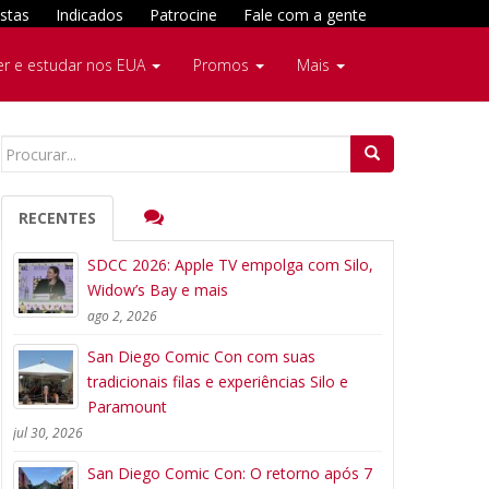
stas
Indicados
Patrocine
Fale com a gente
er e estudar nos EUA
Promos
Mais
Search
for:
RECENTES
SDCC 2026: Apple TV empolga com Silo,
Widow’s Bay e mais
ago 2, 2026
San Diego Comic Con com suas
tradicionais filas e experiências Silo e
Paramount
jul 30, 2026
San Diego Comic Con: O retorno após 7