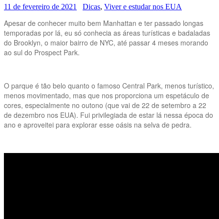
11 de fevereiro de 2021
Dicas
,
Viver e estudar nos EUA
Apesar de conhecer muito bem Manhattan e ter passado longas
temporadas por lá, eu só conhecia as áreas turísticas e badaladas
do Brooklyn, o maior bairro de NYC, até passar 4 meses morando
ao sul do Prospect Park.
O parque é tão belo quanto o famoso Central Park, menos turístico,
menos movimentado, mas que nos proporciona um espetáculo de
cores, especialmente no outono (que vai de 22 de setembro a 22
de dezembro nos EUA). Fui privilegiada de estar lá nessa época do
ano e aproveitei para explorar esse oásis na selva de pedra.