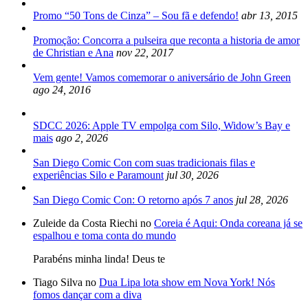
Promo “50 Tons de Cinza” – Sou fã e defendo!
abr 13, 2015
Promoção: Concorra a pulseira que reconta a historia de amor
de Christian e Ana
nov 22, 2017
Vem gente! Vamos comemorar o aniversário de John Green
ago 24, 2016
SDCC 2026: Apple TV empolga com Silo, Widow’s Bay e
mais
ago 2, 2026
San Diego Comic Con com suas tradicionais filas e
experiências Silo e Paramount
jul 30, 2026
San Diego Comic Con: O retorno após 7 anos
jul 28, 2026
Zuleide da Costa Riechi no
Coreia é Aqui: Onda coreana já se
espalhou e toma conta do mundo
Parabéns minha linda! Deus te
Tiago Silva no
Dua Lipa lota show em Nova York! Nós
fomos dançar com a diva