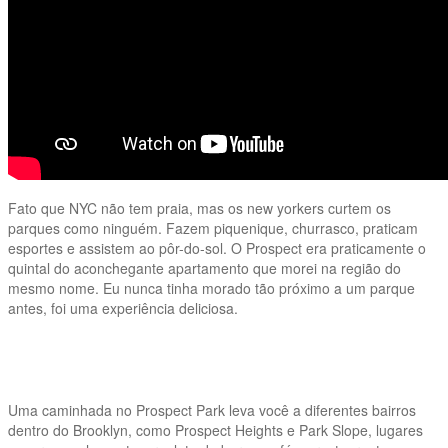
Fato que NYC não tem praia, mas os new yorkers curtem os
parques como ninguém. Fazem piquenique, churrasco, praticam
esportes e assistem ao pôr-do-sol. O Prospect era praticamente o
quintal do aconchegante apartamento que morei na região do
mesmo nome. Eu nunca tinha morado tão próximo a um parque
antes, foi uma experiência deliciosa.
Uma caminhada no Prospect Park leva você a diferentes bairros
dentro do Brooklyn, como Prospect Heights e Park Slope, lugares