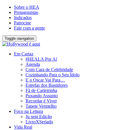
Sobre o HEA
Protagonistas
Indicados
Patrocine
Fale com a gente
Toggle navigation
Em Cartaz
#HEALA Por Aí
Agenda
Com Cara de Celebridade
Cozinhando Para o Seu Ídolo
E o Oscar Vai Para…
Estrelas dos Bastidores
Fã de Carteirinha
Puxando Assunto
Recordar é Viver
Tapete Vermelho
Foco na Leitura
Ju sem Edição
LivroXSeriado
Vida Real