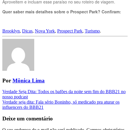
Aproveitem e incluam esse paraíso no seu roteiro de viagem.
Quer saber mais detalhes sobre o Prospect Park? Confiram:
Brooklyn
,
Dicas
,
Nova York
,
Prospect Park
,
Turismo
.
Por
Mônica Lima
Navegação
Verdade Seja Dita: Todos os bafões da noite sem fim do BBB21 no
nosso podcast
da
Verdade seja dita: Fala sério Boninho, só medicado pra aturar os
Postagem
influencers do BBB21
Deixe um comentário
O seu endereço de e-mail não será publicado.
Campos obrigatórios