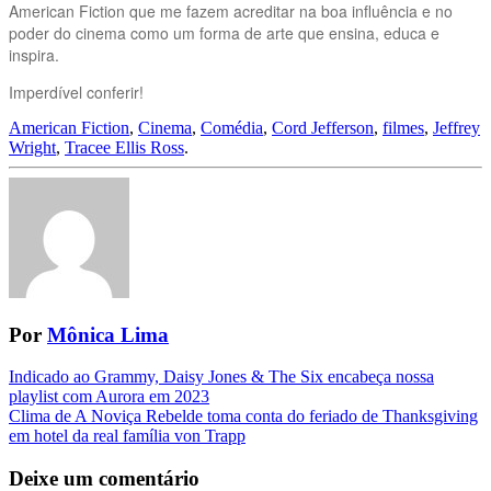
American Fiction que me fazem acreditar na boa influência e no
poder do cinema como um forma de arte que ensina, educa e
inspira.
Imperdível conferir!
American Fiction
,
Cinema
,
Comédia
,
Cord Jefferson
,
filmes
,
Jeffrey
Wright
,
Tracee Ellis Ross
.
Por
Mônica Lima
Navegação
Indicado ao Grammy, Daisy Jones & The Six encabeça nossa
playlist com Aurora em 2023
da
Clima de A Noviça Rebelde toma conta do feriado de Thanksgiving
Postagem
em hotel da real família von Trapp
Deixe um comentário