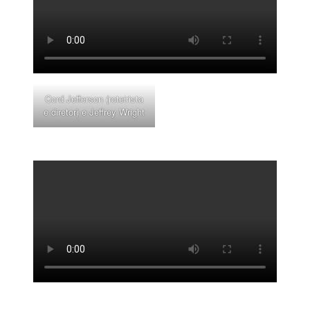
Cord Jefferson (roteirista
e diretor) e Jeffrey Wright