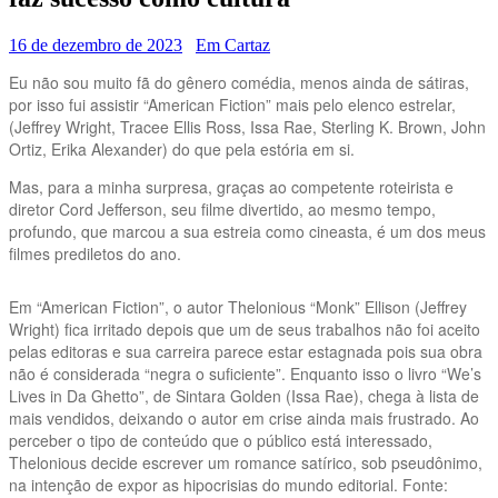
16 de dezembro de 2023
Em Cartaz
Eu não sou muito fã do gênero comédia, menos ainda de sátiras,
por isso fui assistir “American Fiction” mais pelo elenco estrelar,
(Jeffrey Wright, Tracee Ellis Ross, Issa Rae, Sterling K. Brown, John
Ortiz, Erika Alexander) do que pela estória em si.
Mas, para a minha surpresa, graças ao competente roteirista e
diretor Cord Jefferson, seu filme divertido, ao mesmo tempo,
profundo, que marcou a sua estreia como cineasta, é um dos meus
filmes prediletos do ano.
Em “American Fiction”, o autor Thelonious “Monk” Ellison (Jeffrey
Wright) fica irritado depois que um de seus trabalhos não foi aceito
pelas editoras e sua carreira parece estar estagnada pois sua obra
não é considerada “negra o suficiente”. Enquanto isso o livro “We’s
Lives in Da Ghetto”, de Sintara Golden (Issa Rae), chega à lista de
mais vendidos, deixando o autor em crise ainda mais frustrado. Ao
perceber o tipo de conteúdo que o público está interessado,
Thelonious decide escrever um romance satírico, sob pseudônimo,
na intenção de expor as hipocrisias do mundo editorial. Fonte: