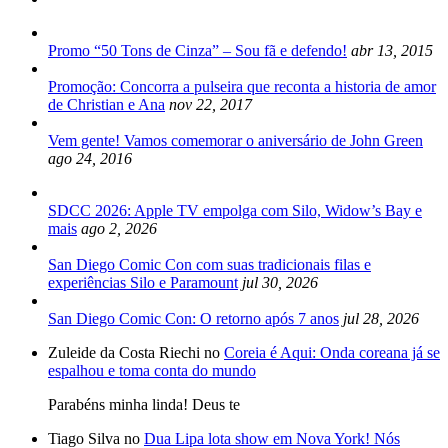
Promo “50 Tons de Cinza” – Sou fã e defendo!
abr 13, 2015
Promoção: Concorra a pulseira que reconta a historia de amor
de Christian e Ana
nov 22, 2017
Vem gente! Vamos comemorar o aniversário de John Green
ago 24, 2016
SDCC 2026: Apple TV empolga com Silo, Widow’s Bay e
mais
ago 2, 2026
San Diego Comic Con com suas tradicionais filas e
experiências Silo e Paramount
jul 30, 2026
San Diego Comic Con: O retorno após 7 anos
jul 28, 2026
Zuleide da Costa Riechi no
Coreia é Aqui: Onda coreana já se
espalhou e toma conta do mundo
Parabéns minha linda! Deus te
Tiago Silva no
Dua Lipa lota show em Nova York! Nós