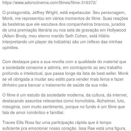
https://www.adorocinema.com/filmes/filme-316372/
O protagonista, Jeffrey Wright, está espetacular. Seu personagem,
Monk, me representou em vários momentos do filme. Suas reações
às besteiras que ele escutava dos companheiros brancos, jurados
de uma premiação literária ou nos sets de gravação em Hollywood
(Adam Brody, meu eterno marido Seth Cohen, está hilário
interpretando um player da indústria) são um reflexo das minhas
opiniões.
Com destaque para a sua revolta com a qualidade do material que
a sociedade consome e admira, em contraponto ao seu trabalho
profundo e intelectual, que passa longe da lista de best-seller. Monk
se vê obrigada a mudar seu estilo para vender mais livros e fazer
dinheiro para bancar o tratamento de saúde da sua mãe.
O filme é um estudo da sociedade moderna, da cultura, da internet,
destacando assuntos relevantes como homofobia, Alzheimer, luto,
misoginia, com muito sentimento, porque no fundo é um filme que
fala de amor romântico e familiar.
Tracee Ellis Ross faz uma participação rápida que é tempo
suficiente pra emocionar nosso coração. Issa Rae está uma figura,