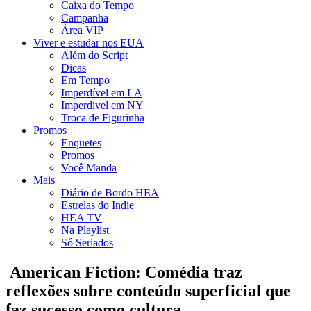
Caixa do Tempo
Campanha
Área VIP
Viver e estudar nos EUA
Além do Script
Dicas
Em Tempo
Imperdível em LA
Imperdível em NY
Troca de Figurinha
Promos
Enquetes
Promos
Você Manda
Mais
Diário de Bordo HEA
Estrelas do Indie
HEA TV
Na Playlist
Só Seriados
American Fiction: Comédia traz
reflexões sobre conteúdo superficial que
faz sucesso como cultura