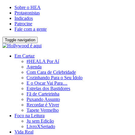
Sobre o HEA
Protagonistas
Indicados
Patrocine
Fale com a gente
Toggle navigation
Em Cartaz
#HEALA Por Aí
Agenda
Com Cara de Celebridade
Cozinhando Para o Seu Ídolo
E o Oscar Vai Para…
Estrelas dos Bastidores
Fã de Carteirinha
Puxando Assunto
Recordar é Viver
Tapete Vermelho
Foco na Leitura
Ju sem Edição
LivroXSeriado
Vida Real