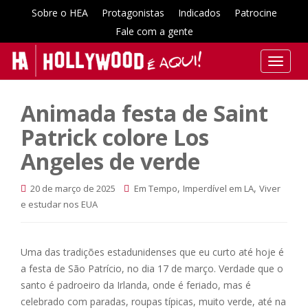
Sobre o HEA
Protagonistas
Indicados
Patrocine
Fale com a gente
T
o
g
Animada festa de Saint
g
l
Patrick colore Los
e
Angeles de verde
n
a
,
,
20 de março de 2025
Em Tempo
Imperdível em LA
Viver
v
e estudar nos EUA
i
g
a
Uma das tradições estadunidenses que eu curto até hoje é
t
a festa de São Patrício, no dia 17 de março. Verdade que o
i
santo é padroeiro da Irlanda, onde é feriado, mas é
o
n
celebrado com paradas, roupas típicas, muito verde, até na