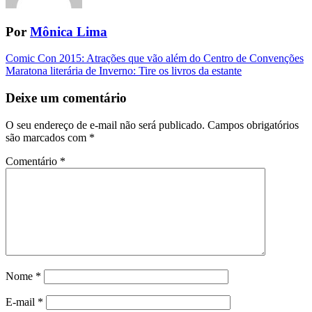
Por
Mônica Lima
Navegação
Comic Con 2015: Atrações que vão além do Centro de Convenções
Maratona literária de Inverno: Tire os livros da estante
da
Postagem
Deixe um comentário
O seu endereço de e-mail não será publicado.
Campos obrigatórios
são marcados com
*
Comentário
*
Nome
*
E-mail
*