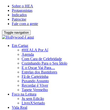
Sobre o HEA
Protagonistas
Indicados
Patrocine
Fale com a gente
Toggle navigation
Em Cartaz
#HEALA Por Aí
Agenda
Com Cara de Celebridade
Cozinhando Para o Seu Ídolo
E o Oscar Vai Para…
Estrelas dos Bastidores
Fã de Carteirinha
Puxando Assunto
Recordar é Viver
Tapete Vermelho
Foco na Leitura
Ju sem Edição
LivroXSeriado
Vida Real