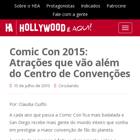
Sobre o HEA
Protagonistas
Indicados
Patrocine
Fale com a gente
T
o
g
Comic Con 2015:
g
l
Atrações que vão além
e
do Centro de Convenções
n
a
15 de julho de 2015
Circulando
v
i
g
Por: Claudia Ciuffo
a
A cada ano que passa a Comic Con fica mais badalada e
t
San Diego recebe mais gente do mundo inteiro que sonha
i
o
em prestigiar a maior convenção de fãs do planeta.
n