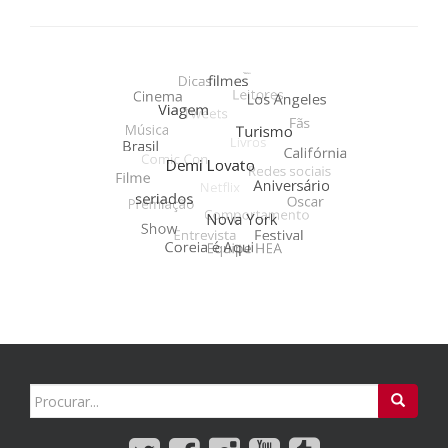
Search
for: