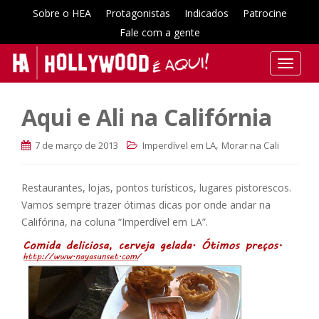
Sobre o HEA
Protagonistas
Indicados
Patrocine
Fale com a gente
T
o
g
Aqui e Ali na Califórnia
g
l
,
7 de março de 2013
Imperdível em LA
Morar na Cali
e
n
a
Restaurantes, lojas, pontos turísticos, lugares pistorescos.
v
Vamos sempre trazer ótimas dicas por onde andar na
i
Califórina, na coluna “Imperdível em LA”.
g
a
t
i
o
n