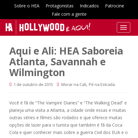
Sobre o HEA
Protagonistas
Indicados
Patrocine
Fale com a gente
T
o
g
Aqui e Ali: HEA Saboreia
g
l
Atlanta, Savannah e
e
Wilmington
n
a
,
1 de outubro de 2015
Morar na Cali
Pé na Estrada
v
i
g
Você é fã de “The Vampire Diaries” e “The Walking Dead” e
a
planeja uma visita a Atlanta, a cidade onde essas e muitas
t
outras séries e filmes são rodados e que oferece muitas
i
opções de lazer para o turista que também é fã da Coca
o
Cola e quer conhecer mais sobre a guerra Civil dos EUA e o
n