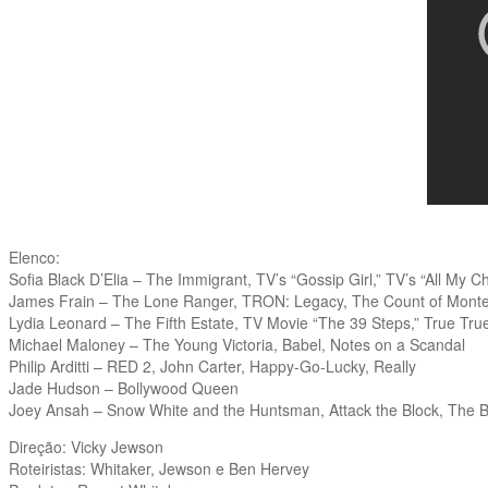
Elenco:
Sofia Black D’Elia – The Immigrant, TV’s “Gossip Girl,” TV’s “All My Ch
James Frain – The Lone Ranger, TRON: Legacy, The Count of Monte
Lydia Leonard – The Fifth Estate, TV Movie “The 39 Steps,” True Tru
Michael Maloney – The Young Victoria, Babel, Notes on a Scandal
Philip Arditti – RED 2, John Carter, Happy-Go-Lucky, Really
Jade Hudson – Bollywood Queen
Joey Ansah – Snow White and the Huntsman, Attack the Block, The 
Direção: Vicky Jewson
Roteiristas: Whitaker, Jewson e Ben Hervey