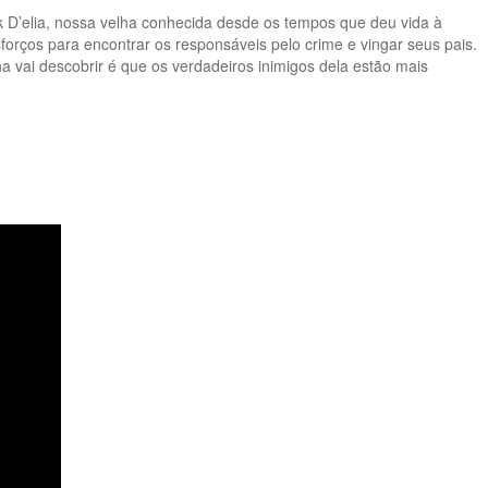
ack D’elia, nossa velha conhecida desde os tempos que deu vida à
orços para encontrar os responsáveis pelo crime e vingar seus pais.
ina vai descobrir é que os verdadeiros inimigos dela estão mais