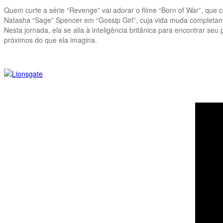
Quem curte a série “Revenge” vai adorar o filme “Born of War”, que c
Natasha “Sage” Spencer em “Gossip Girl”, cuja vida muda completame
Nesta jornada, ela se alia à inteligência britânica para encontrar seu
próximos do que ela imagina.