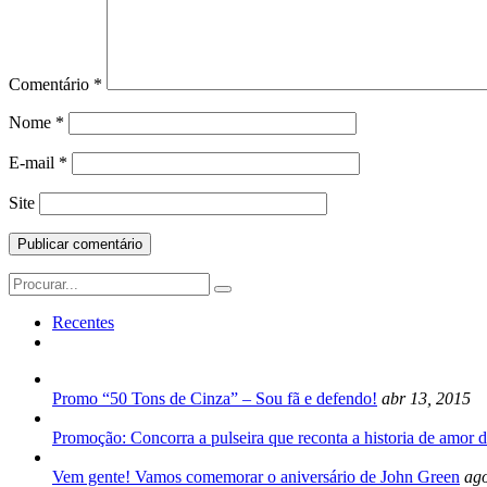
Comentário
*
Nome
*
E-mail
*
Site
Search
for:
Recentes
Promo “50 Tons de Cinza” – Sou fã e defendo!
abr 13, 2015
Promoção: Concorra a pulseira que reconta a historia de amor d
Vem gente! Vamos comemorar o aniversário de John Green
ago