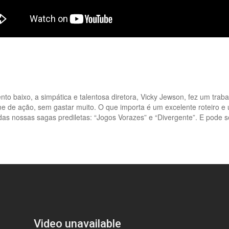
to baixo, a simpática e talentosa diretora, Vicky Jewson, fez um trab
e de ação, sem gastar muito. O que importa é um excelente roteiro e
s nossas sagas prediletas: “Jogos Vorazes” e “Divergente”. E pode s