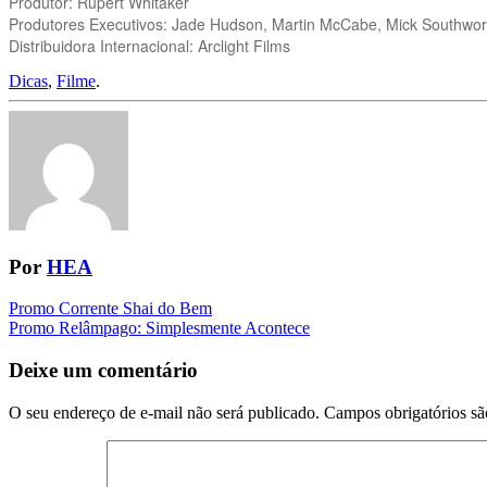
Produtor: Rupert Whitaker
Produtores Executivos: Jade Hudson, Martin McCabe, Mick Southworth
Distribuidora Internacional: Arclight Films
Dicas
,
Filme
.
Por
HEA
Navegação
Promo Corrente Shai do Bem
Promo Relâmpago: Simplesmente Acontece
da
Postagem
Deixe um comentário
O seu endereço de e-mail não será publicado.
Campos obrigatórios s