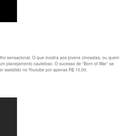
alho sensacional. O que mostra aos jovens cineastas, ou quem
 um planejamento cauteloso. O sucesso de “Born of War” se
er assistido no Youtube por apenas R$ 10,00.