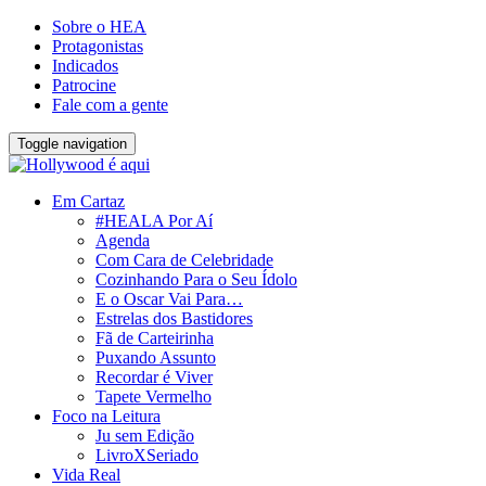
Sobre o HEA
Protagonistas
Indicados
Patrocine
Fale com a gente
Toggle navigation
Em Cartaz
#HEALA Por Aí
Agenda
Com Cara de Celebridade
Cozinhando Para o Seu Ídolo
E o Oscar Vai Para…
Estrelas dos Bastidores
Fã de Carteirinha
Puxando Assunto
Recordar é Viver
Tapete Vermelho
Foco na Leitura
Ju sem Edição
LivroXSeriado
Vida Real