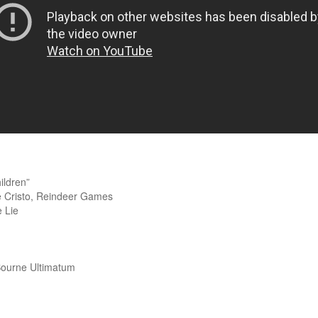
ildren”
 Cristo, Reindeer Games
e Lie
Bourne Ultimatum