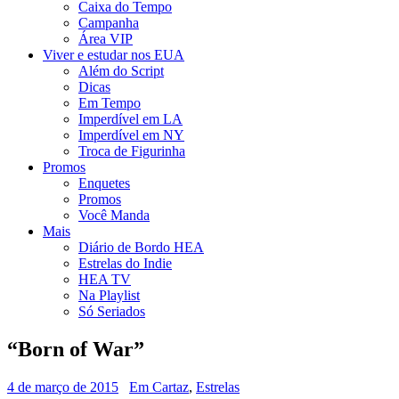
Caixa do Tempo
Campanha
Área VIP
Viver e estudar nos EUA
Além do Script
Dicas
Em Tempo
Imperdível em LA
Imperdível em NY
Troca de Figurinha
Promos
Enquetes
Promos
Você Manda
Mais
Diário de Bordo HEA
Estrelas do Indie
HEA TV
Na Playlist
Só Seriados
“Born of War”
4 de março de 2015
Em Cartaz
,
Estrelas